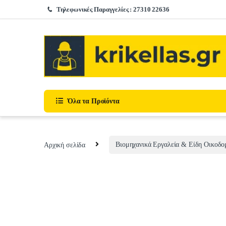
Skip to navigation
Skip to content
Τηλεφωνικές Παραγγελίες : 27310 22636
Όλα τα Προϊόντα
Αρχική σελίδα
Βιομηχανικά Εργαλεία & Είδη Οικοδο