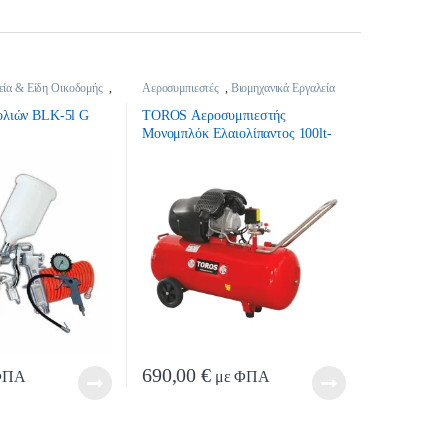
εία & Είδη Οικοδομής
,
Αεροσυμπιεστές
,
Βιομηχανικά Εργαλεία
 Εξαρτήματα
& Είδη Οικοδομής
ολιών BLK-5l G
TOROS Αεροσυμπιεστής
Μονομπλόκ Ελαιολίπαντος 100lt-
3hp
690,00
€
ΦΠΑ
με ΦΠΑ
ϊόντος