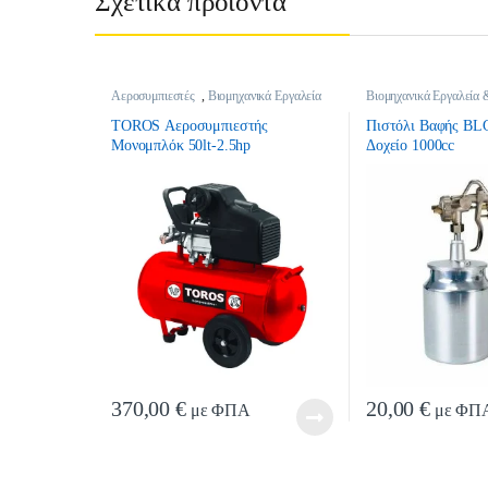
Σχετικά προϊόντα
Αεροσυμπιεστές
,
Βιομηχανικά Εργαλεία
Βιομηχανικά Εργαλεία 
& Είδη Οικοδομής
Εργαλεία Αέρος & Εξα
TOROS Αεροσυμπιεστής
Πιστόλι Βαφής BLG
Μονομπλόκ 50lt-2.5hp
Δοχείο 1000cc
370,00
€
20,00
€
με ΦΠΑ
με ΦΠ
Αυτό το προϊόν έχε