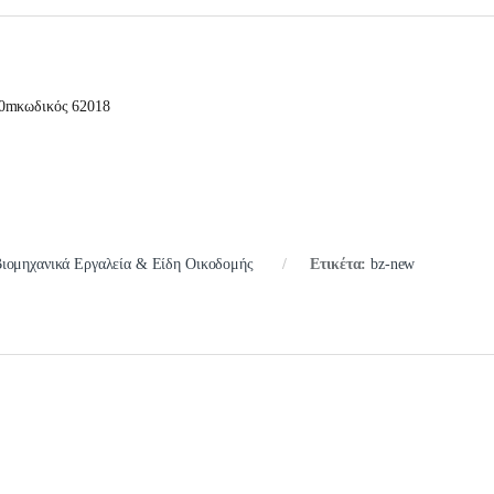
10mκωδικός 62018
ιομηχανικά Εργαλεία & Είδη Οικοδομής
Ετικέτα:
bz-new