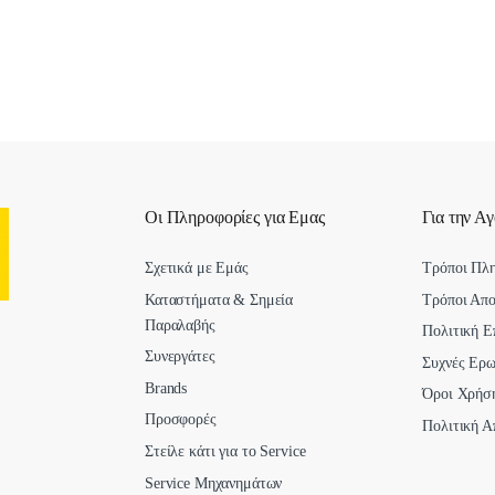
Οι Πληροφορίες για Εμας
Για την Α
Σχετικά με Εμάς
Τρόποι Πλ
Καταστήματα & Σημεία
Τρόποι Απ
Παραλαβής
Πολιτική Ε
Συνεργάτες
Συχνές Ερω
Brands
Όροι Χρήσ
Προσφορές
Πολιτική Α
Στείλε κάτι για το Service
Service Μηχανημάτων