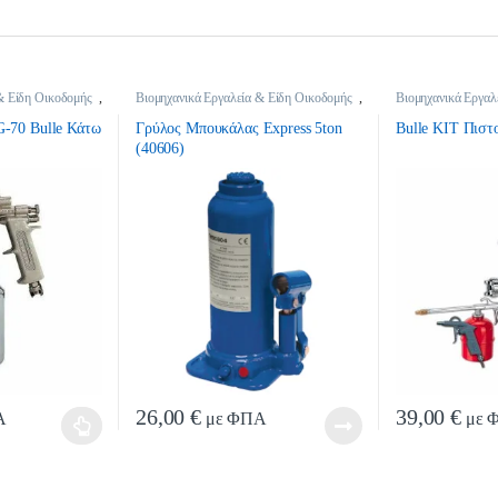
& Είδη Οικοδομής
,
Βιομηχανικά Εργαλεία & Είδη Οικοδομής
,
Βιομηχανικά Εργαλ
ρτήματα
Γρύλοι
Εργαλεία Αέρος &
-70 Bulle Κάτω
Γρύλος Μπουκάλας Express 5ton
Bulle ΚΙΤ Πιστ
(40606)
26,00
€
39,00
€
Α
με ΦΠΑ
με 
ι πολλαπλές παραλλαγές. Οι επιλογές μπορούν να επιλεγούν στη σελίδα του προ