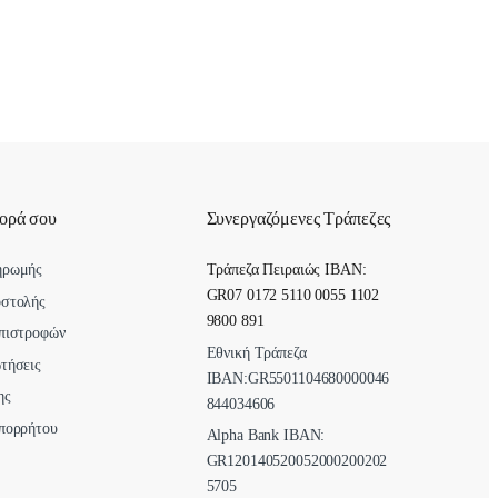
γορά σου
Συνεργαζόμενες Τράπεζες
ηρωμής
Τράπεζα Πειραιώς IBAN:
GR07 0172 5110 0055 1102
οστολής
9800 891
πιστροφών
Εθνική Τράπεζα
τήσεις
ΙΒΑΝ:GR5501104680000046
ης
844034606
πορρήτου
Alpha Bank ΙΒΑΝ:
GR120140520052000200202
5705