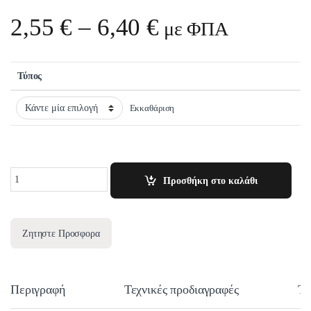
Price range: 2,
2,55
€
–
6,40
€
με ΦΠΑ
Τύπος
Εκκαθάριση
Quantity
Προσθήκη στο καλάθι
Ζητηστε Προσφορα
Περιγραφή
Τεχνικές προδιαγραφές
Τε