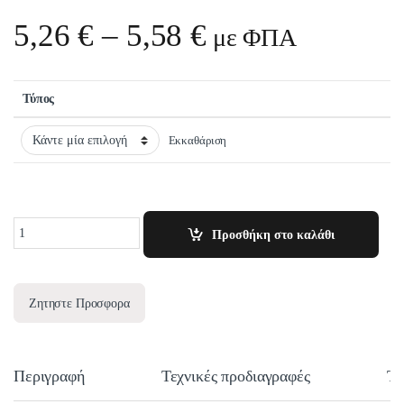
Price range: 5,
5,26
€
–
5,58
€
με ΦΠΑ
Τύπος
Εκκαθάριση
Quantity
Προσθήκη στο καλάθι
Ζητηστε Προσφορα
Περιγραφή
Τεχνικές προδιαγραφές
Τε