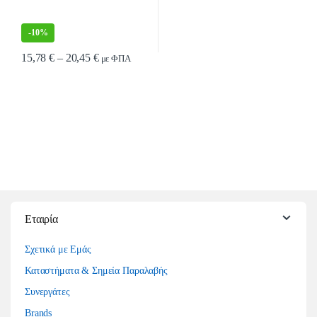
-
10%
Price range: 15,78 € through 20,45 €
15,78
€
–
20,45
€
με ΦΠΑ
Αυτό το προϊόν έχει πολλαπλές παραλλαγές. Οι επιλογές μπορούν να επιλ
Εταιρία
Σχετικά με Εμάς
Καταστήματα & Σημεία Παραλαβής
Συνεργάτες
Brands