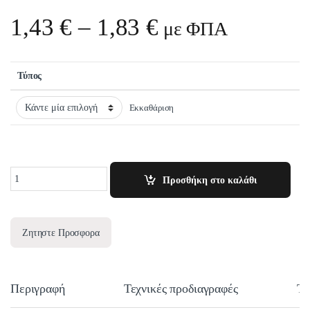
Price range: 1,
1,43
€
–
1,83
€
με ΦΠΑ
Τύπος
Εκκαθάριση
Quantity
Προσθήκη στο καλάθι
Ζητηστε Προσφορα
Περιγραφή
Τεχνικές προδιαγραφές
Τε