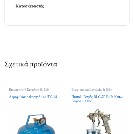
Κατασκευαστές
Σχετικά προϊόντα
Βιομηχανικά Εργαλεία & Είδη
Βιομηχανικά Εργαλεία & Είδη
Οικοδομής
,
Εργαλεία Αέρος &
Οικοδομής
,
Εργαλεία Αέρος &
Εξαρτήματα
Εξαρτήματα
Αεροφυλάκιο Φορητό 14lt 500/14
Πιστόλι Βαφής BLG-70 Bulle Κάτω
Δοχείο 1000cc