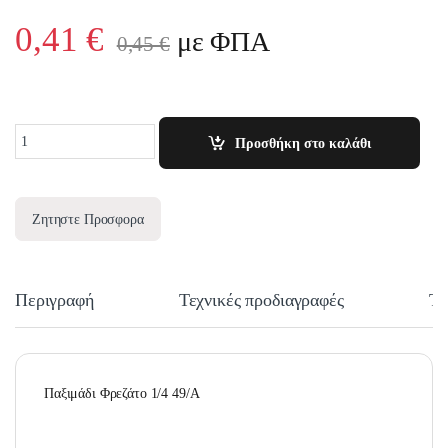
0,41
€
με ΦΠΑ
0,45
€
Quantity
Προσθήκη στο καλάθι
Ζητηστε Προσφορα
Περιγραφή
Τεχνικές προδιαγραφές
Τε
Παξιμάδι Φρεζάτο 1/4 49/Α