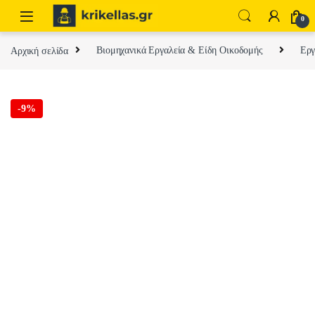
Skip to navigation
Skip to content
0
Αρχική σελίδα
Βιομηχανικά Εργαλεία & Είδη Οικοδομής
Εργ
-
9%