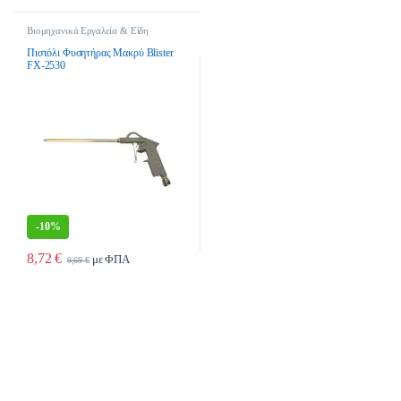
Βιομηχανικά Εργαλεία & Είδη
Οικοδομής
,
Εργαλεία Αέρος &
Εξαρτήματα
Πιστόλι Φυσητήρας Μακρύ Blister
FX-2530
-
10%
8,72
€
με ΦΠΑ
9,69
€