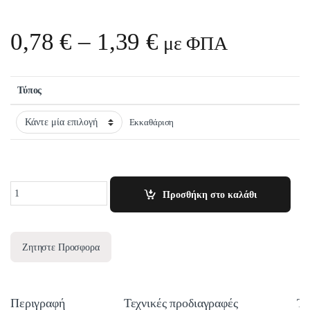
Price range: 0,
0,78
€
–
1,39
€
με ΦΠΑ
Τύπος
Εκκαθάριση
Quantity
Προσθήκη στο καλάθι
Ζητηστε Προσφορα
Περιγραφή
Τεχνικές προδιαγραφές
Τε