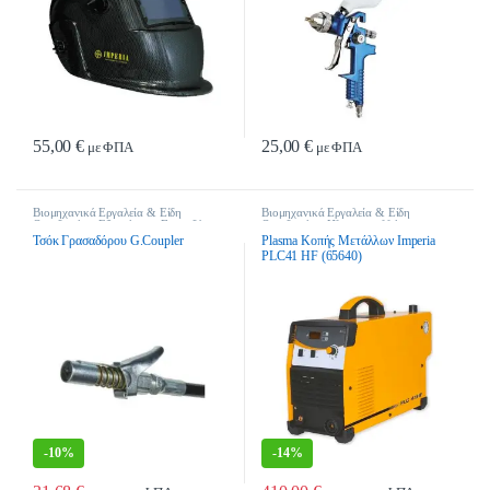
55,00
€
25,00
€
με ΦΠΑ
με ΦΠΑ
Αυτό το προϊόν έχει πολλαπλές παρα
Βιομηχανικά Εργαλεία & Είδη
Βιομηχανικά Εργαλεία & Είδη
Οικοδομής
,
Εξαρτήματα Γρασαδόρων
Οικοδομής
,
Ηλεκτροκολλήσεις
Τσόκ Γρασαδόρου G.Coupler
Plasma Κοπής Μετάλλων Imperia
PLC41 HF (65640)
-
10%
-
14%