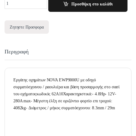
Quantity
Προσθήκη στο καλάθι
Ζητηστε Προσφορα
Περιγραφή
Εργάτης οχημάτων NOVA EWP9000U με οδηγό
συρματόσχοινου / ραουλιέρα και βάση προσαρμογής στο σασί
του οχήματοςκωδικός 62A10Χαρακτηριστικά:- 4.8Hp- 12V-
280A max- Μέγιστη έλξη σε οριζόντιο φορτίο επι τροχού:
4082kg- Διάμετρος / μήκος συρματόσχοινου: 8.3mm / 29m