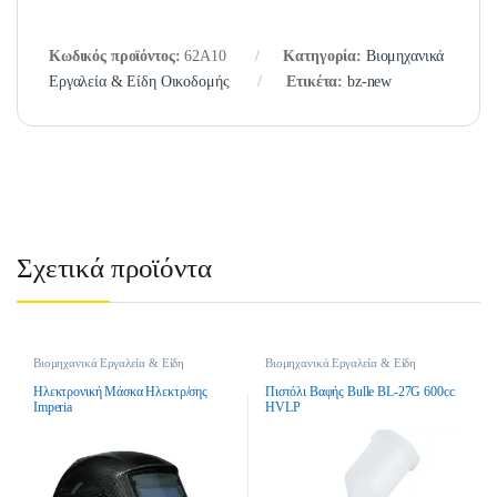
Κωδικός προϊόντος:
62A10
Κατηγορία:
Βιομηχανικά
Εργαλεία & Είδη Οικοδομής
Ετικέτα:
bz-new
Σχετικά προϊόντα
Βιομηχανικά Εργαλεία & Είδη
Βιομηχανικά Εργαλεία & Είδη
Οικοδομής
,
Ηλεκτροκολλήσεις
,
Οικοδομής
,
Εργαλεία Αέρος &
Μάσκες Ηλεκτροσυγκόλλησης
Εξαρτήματα
Ηλεκτρονική Μάσκα Ηλεκτρ/σης
Πιστόλι Βαφής Bulle BL-27G 600cc
Imperia
HVLP