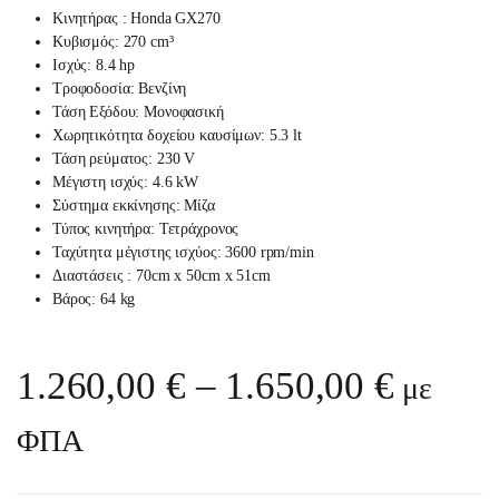
Κινητήρας : Honda GX270
Κυβισμός
: 270
cm³
Ισχύς: 8.4
hp
Τροφοδοσία: Βενζίνη
Τάση Εξόδου: Μονοφασική
Χωρητικότητα δοχείου καυσίμων: 5.3
lt
Τάση ρεύματος:
230
V
Μέγιστη ισχύς: 4
.6
kW
Σύστημα εκκίνησης:
Μίζα
Τύπος κινητήρα:
Τετράχρονος
Ταχύτητα μέγιστης ισχύος:
3600
rpm/min
Διαστάσεις : 70cm x 50cm x 51cm
Βάρος: 64 kg
Price 
1.260,00
€
–
1.650,00
€
με
ΦΠΑ