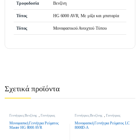
Τροφοδοσία
Βενζίνη
Τύπος
HG 6000 AVR, Με μίζα και μπαταρία
Τύπος
Μονοφασικού Ανοιχτού Τύπου
Σχετικά προϊόντα
Γεννήτριες Βενζίνης
,
Γεννήτριες
Γεννήτριες Βενζίνης
,
Γεννήτριες
Οικοδομής
,
Εργαλεία Κήπου &
Οικοδομής
,
Εργαλεία Κήπου &
Γεωργικά Εργαλεία
,
Μπαταρίες -
Γεωργικά Εργαλεία
,
Μπαταρίες -
Μονοφασική Γεννήτρια Ρεύματος
Μονοφασική Γεννήτρια Ρεύματος LC
Γεννήτριες - Κινητήρες
Γεννήτριες - Κινητήρες
,
Προσφορές
Master HG 8000 AVR
8000D-A