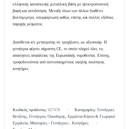
ελληνικής κατασκευής μεταλλική βάση με ηλεκτροστατική
βαφή και αντιδόνηση. Μεταξύ όλων των άλλων διαθέτει
βολτόμερτρο, υπερφόρτωση καθώς επίσης και πολλές εξόδους
παροχής ρεύματος.
Διατίθεται κίτ μετατροπης σε τροχήλατο, ως αξεσουάρ. Η
γεννήτρια φέρνει σήμανση CE, το οποίο πληρεί όλες τις
απαιτήσεις ασφάλειας της Ευρωπαϊκής νομοθεσίας. Επίσης,
τροφοδοτούνται από πιστοποιημένους υψηλής ποιότητας
κινητήρες.
Κωδικός προϊόντος:
027478
Κατηγορίες:
Γεννήτριες
Βενζίνης
,
Γεννήτριες Οικοδομής
,
Εργαλεία Κήπου & Γεωργικά
Εργαλεία
,
Μπαταρίες - Γεννήτριες - Κινητήρες