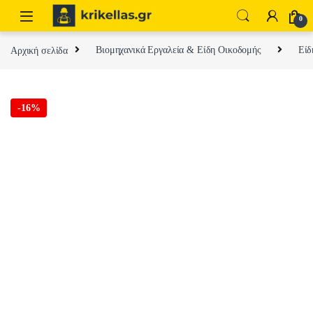
Skip to navigation
Skip to content
0
Αρχική σελίδα
Βιομηχανικά Εργαλεία & Είδη Οικοδομής
Είδ
-
16%