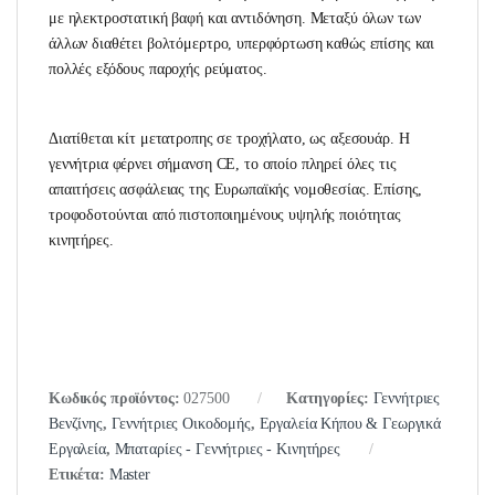
με ηλεκτροστατική βαφή και αντιδόνηση. Μεταξύ όλων των
άλλων διαθέτει βολτόμερτρο, υπερφόρτωση καθώς επίσης και
πολλές εξόδους παροχής ρεύματος.
Διατίθεται κίτ μετατροπης σε τροχήλατο, ως αξεσουάρ. Η
γεννήτρια φέρνει σήμανση CE, το οποίο πληρεί όλες τις
απαιτήσεις ασφάλειας της Ευρωπαϊκής νομοθεσίας. Επίσης,
τροφοδοτούνται από πιστοποιημένους υψηλής ποιότητας
κινητήρες.
Κωδικός προϊόντος:
027500
Κατηγορίες:
Γεννήτριες
Βενζίνης
,
Γεννήτριες Οικοδομής
,
Εργαλεία Κήπου & Γεωργικά
Εργαλεία
,
Μπαταρίες - Γεννήτριες - Κινητήρες
Ετικέτα:
Master