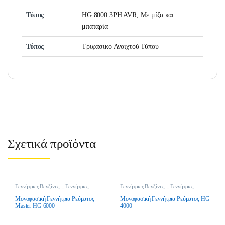
Τύπος
HG 8000 3PH AVR, Με μίζα και
μπαταρία
Τύπος
Τριφασικό Ανοιχτού Τύπου
Σχετικά προϊόντα
Γεννήτριες Βενζίνης
,
Γεννήτριες
Γεννήτριες Βενζίνης
,
Γεννήτριες
Οικοδομής
,
Εργαλεία Κήπου &
Οικοδομής
,
Εργαλεία Κήπου &
Γεωργικά Εργαλεία
,
Μπαταρίες -
Γεωργικά Εργαλεία
,
Μπαταρίες -
Μονοφασική Γεννήτρια Ρεύματος
Μονοφασική Γεννήτρια Ρεύματος HG
Γεννήτριες - Κινητήρες
Γεννήτριες - Κινητήρες
Master HG 6000
4000