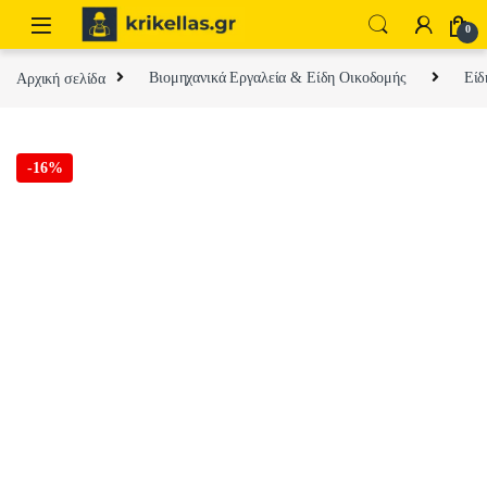
Skip to navigation
Skip to content
0
Αρχική σελίδα
Βιομηχανικά Εργαλεία & Είδη Οικοδομής
Είδ
-
16%