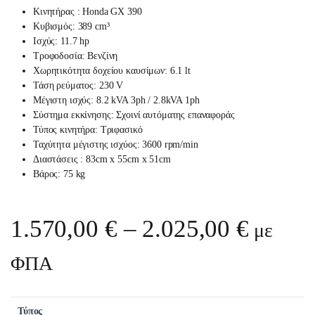
Κινητήρας : Honda GX 390
Κυβισμός
: 389
cm³
Ισχύς: 11.7
hp
Τροφοδοσία: Βενζίνη
Χωρητικότητα δοχείου καυσίμων: 6.1
lt
Τάση ρεύματος:
230
V
Μέγιστη ισχύς: 8
.2
kVA 3ph / 2.8kVA 1ph
Σύστημα εκκίνησης: Σχοινί αυτόματης επαναφοράς
Τύπος κινητήρα:
Τριφασικό
Ταχύτητα μέγιστης ισχύος:
3600
rpm/min
Διαστάσεις : 83cm x 55cm x 51cm
Βάρος: 75 kg
Price 
1.570,00
€
–
2.025,00
€
με
ΦΠΑ
Τύπος