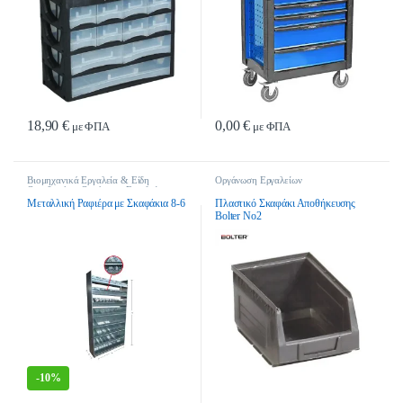
18,90
€
0,00
€
με ΦΠΑ
με ΦΠΑ
Βιομηχανικά Εργαλεία & Είδη
Οργάνωση Εργαλείων
Οικοδομής
,
Οργάνωση Εργαλείων
Μεταλλική Ραφιέρα με Σκαφάκια 8-6
Πλαστικό Σκαφάκι Αποθήκευσης
Bolter Νο2
-
10%