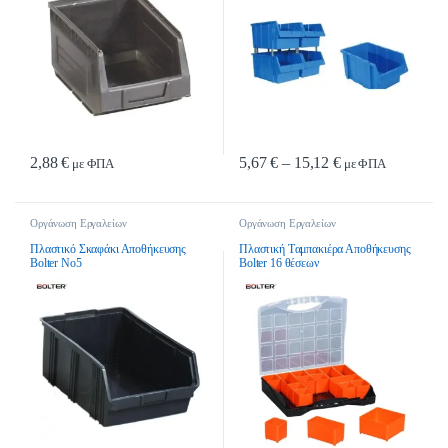
Price range: 5,67
2,88
€
5,67
€
–
15,12
€
με ΦΠΑ
με ΦΠΑ
Αυτό το προϊόν έχει πολλαπλές παρα
Οργάνωση Εργαλείων
Οργάνωση Εργαλείων
Πλαστικό Σκαφάκι Αποθήκευσης
Πλαστική Tαμπακιέρα Αποθήκευσης
Bolter Νο5
Bolter 16 θέσεων