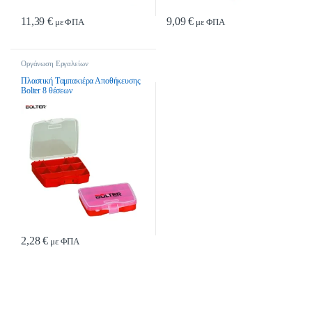
11,39
€
9,09
€
με ΦΠΑ
με ΦΠΑ
Οργάνωση Εργαλείων
Πλαστική Tαμπακιέρα Αποθήκευσης
Bolter 8 θέσεων
2,28
€
με ΦΠΑ