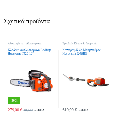
Σχετικά προϊόντα
Αλυσοπρίονα
,
Αλυσοπρίονα
Εργαλεία Κήπου & Γεωργικά
Βενζίνης
,
Εργαλεία Κήπου &
Εργαλεία
,
Θαμνοκοπτικά
,
Γεωργικά Εργαλεία
Θαμνοκοπτικά Μπαταρίας
Κλαδευτικό Αλυσοπρίονο Βενζίνης
Κονταροψάλιδο Μπορντούρας
Husqvarna T425-10″
Husqvarna 520iHE3
-
36%
279,00
€
619,00
€
με ΦΠΑ
με ΦΠΑ
435,00
€