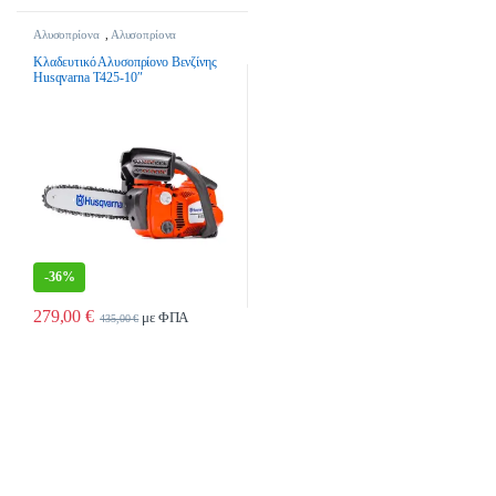
Αλυσοπρίονα
,
Αλυσοπρίονα
Βενζίνης
,
Εργαλεία Κήπου &
Γεωργικά Εργαλεία
Κλαδευτικό Αλυσοπρίονο Βενζίνης
Husqvarna T425-10″
-
36%
279,00
€
με ΦΠΑ
435,00
€