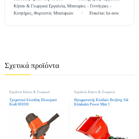
Κήπου & Γεωργικά Εργαλεία
,
Μπαταρίες - Γεννήτριες -
Κινητήρες
,
Φορτιστές Μπαταριών
Ετικέτα:
bz-new
Σχετικά προϊόντα
Εργαλεία Κήπου & Γεωργικά
Εργαλεία Κήπου & Γεωργικά
Εργαλεία
,
Ηλεκτρικά Εργαλεία
,
Εργαλεία
,
Θρυμματιστές Κλαδιών
,
Τροχιστικά
Θρυμματιστές Κλαδιών Βενζίνης
Τροχιστικό Αλυσίδας Ηλεκτρικό
Θρυμματιστής Κλαδιών Βενζίνης Sik
Kraft 691010
Kiriakakis Power Mini 1