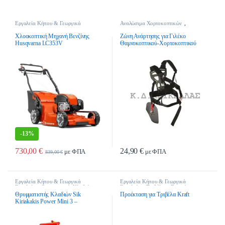
Εργαλεία Κήπου & Γεωργικά
Αναλώσιμα Χορτοκοπτικών
,
Εργαλεία
,
Μηχανές Γκαζόν
,
Εξαρτύσεις Χορτοκοπτικών
,
Εργαλεία
Μηχανές Γκαζόν Βενζίνης
Κήπου & Γεωργικά Εργαλεία
Χλοοκοπτική Μηχανή Βενζίνης
Ζώνη Ανάρτησης για Γιλέκο
Husqvarna LC353V
Θαμνοκοπτικού-Χορτοκοπτικού
-
13%
730,00
€
24,90
€
με ΦΠΑ
με ΦΠΑ
839,00
€
Εργαλεία Κήπου & Γεωργικά
Εργαλεία Κήπου & Γεωργικά
Εργαλεία
,
Θρυμματιστές Κλαδιών
,
Εργαλεία
,
Τριβέλες - Γεωτρύπανα
Θρυμματιστές Κλαδιών Ρεύματος
Θρυμματιστής Κλαδιών Sik
Προέκταση για Τριβέλα Kraft
Kiriakakis Power Mini 3 –
Ηλεκτρικός