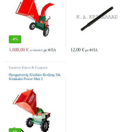
-
6%
1.600,00
€
12,00
€
με ΦΠΑ
με ΦΠΑ
1.700,00
€
Εργαλεία Κήπου & Γεωργικά
Εργαλεία
,
Θρυμματιστές Κλαδιών
,
Θρυμματιστές Κλαδιών Βενζίνης
Θρυμματιστής Κλαδιών Βενζίνης Sik
Kiriakakis Power Mini 2