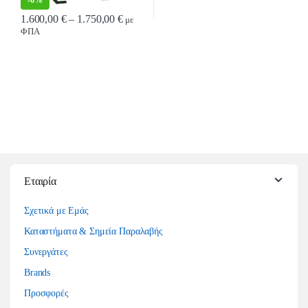
-
6%
Price range: 1.600,00 € through 1.750,00 €
1.600,00
€
–
1.750,00
€
με
ΦΠΑ
Αυτό το προϊόν έχει πολλαπλές παραλλαγές. Οι επιλογές μπορούν να επιλ
Εταιρία
Σχετικά με Εμάς
Καταστήματα & Σημεία Παραλαβής
Συνεργάτες
Brands
Προσφορές