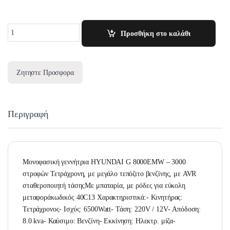
Quantity
Προσθήκη στο καλάθι
Ζητηστε Προσφορα
Περιγραφή
Μονοφασική γεννήτρια HYUNDAI G 8000EMW – 3000
στροφών Τετράχρονη, με μεγάλο τεπόζιτο βενζίνης, με AVR
σταθεροποιητή τάσηςΜε μπαταρία, με ρόδες για εύκολη
μεταφοράκωδικός 40C13 Χαρακτηριστικά:- Κινητήρας:
Τετράχρονος- Ισχύς: 6500Watt- Τάση: 220V / 12V- Απόδοση:
8.0 kva- Καύσιμο: Βενζίνη- Εκκίνηση: Ηλεκτρ. μίζα-