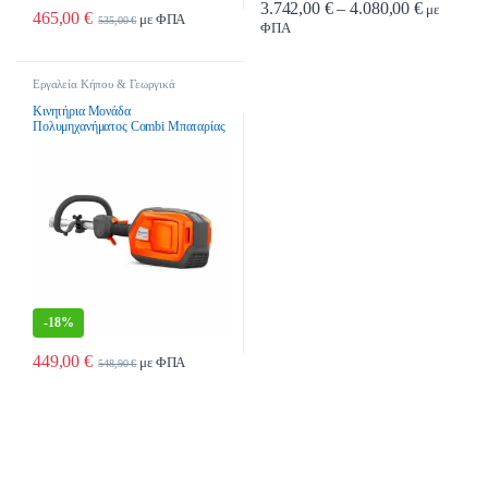
Price ran
3.742,00
€
–
4.080,00
€
με
465,00
€
με ΦΠΑ
535,00
€
ΦΠΑ
Αυτό το προϊόν έχει πολλαπλές παρα
Εργαλεία Κήπου & Γεωργικά
Εργαλεία
,
Μονάδες
Πολυμηχανημάτων
,
Πολυμηχανήματα
Κινητήρια Μονάδα
Πολυμηχανήματος Combi Μπαταρίας
Husqvarna 325iLK
-
18%
449,00
€
με ΦΠΑ
548,90
€