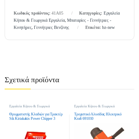
Κωδικός προϊόντος:
41A05
Κατηγορίες:
Εργαλεία
Κήπου & Γεωργικά Εργαλεία
,
Μπαταρίες - Γεννήτριες -
Κινητήρες
,
Γεννήτριες Βενζίνης
Ετικέτα:
bz-new
Σχετικά προϊόντα
Εργαλεία Κήπου & Γεωργικά
Εργαλεία Κήπου & Γεωργικά
Εργαλεία
,
Θρυμματιστές Κλαδιών
,
Εργαλεία
,
Ηλεκτρικά Εργαλεία
,
Θρυμματιστές Κλαδιών Τρακτέρ-PTO
Τροχιστικά
Θρυμματιστής Κλαδιών για Τρακτέρ
Τροχιστικό Αλυσίδας Ηλεκτρικό
Sik Kiriakakis Power Chipper 3
Kraft 691010