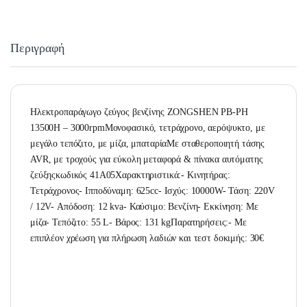
Περιγραφή
Ηλεκτροπαράγωγο ζεύγος βενζίνης ZONGSHEN PB-PH
13500H – 3000rpmΜονοφασικό, τετράχρονο, αερόψυκτο, με
μεγάλο τεπόζιτο, με μίζα, μπαταρίαΜε σταθεροποιητή τάσης
AVR, με τροχούς για εύκολη μεταφορά & πίνακα αυτόματης
ζεύξηςκωδικός 41Α05Χαρακτηριστικά:- Κινητήρας:
Τετράχρονος- Ιπποδύναμη: 625cc- Ισχύς: 10000W- Τάση: 220V
/ 12V- Απόδοση: 12 kva- Καύσιμο: Βενζίνη- Εκκίνηση: Με
μίζα- Τεπόζιτο: 55 L- Βάρος: 131 kgΠαρατηρήσεις:- Με
επιπλέον χρέωση για πλήρωση λαδιών και τεστ δοκιμής: 30€