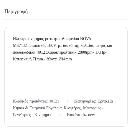
Περιγραφή
Ηλεκτροκινητήρας με σώμα αλουμινίου NOVA
MS7132Τριφασικός 380V, με διακόπτη, καλώδιο με φις και
πόδιακωδικός 40121Χαρακτηριστικά:- 2800rpm- 1.0Hp-
Κατασκευή 71mm / άξονας Ø14mm
Κωδικός προϊόντος:
40121
Κατηγορίες:
Εργαλεία
Κήπου & Γεωργικά Εργαλεία
,
Κινητήρες
,
Μπαταρίες -
Γεννήτριες - Κινητήρες
Ετικέτα:
bz-new