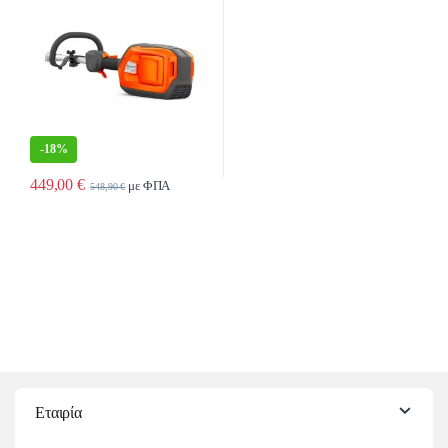
-
18%
449,00
€
με ΦΠΑ
548,90
€
Εταιρία