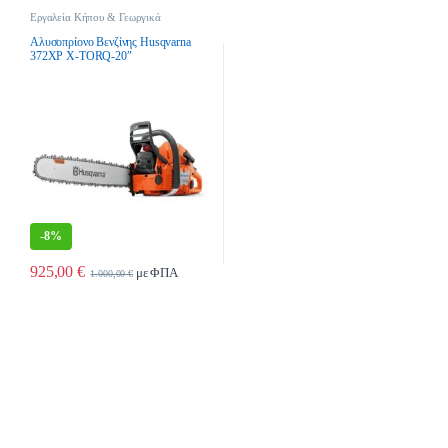
Εργαλεία Κήπου & Γεωργικά
Εργαλεία
,
Αλυσοπρίονα
,
Αλυσοπρίονα Βενζίνης
Αλυσοπρίονο Βενζίνης Husqvarna
372XP X-TORQ-20″
-
8%
925,00
€
με ΦΠΑ
1.000,00
€