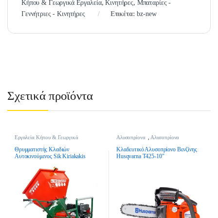
Κήπου & Γεωργικά Εργαλεία
,
Κινητήρες
,
Μπαταρίες -
Γεννήτριες - Κινητήρες
Ετικέτα:
bz-new
Σχετικά προϊόντα
Εργαλεία Κήπου & Γεωργικά
Αλυσοπρίονα
,
Αλυσοπρίονα
Εργαλεία
,
Θρυμματιστές Κλαδιών
,
Βενζίνης
,
Εργαλεία Κήπου &
Θρυμματιστές Κλαδιών Βενζίνης
Γεωργικά Εργαλεία
Θρυμματιστής Κλαδιών
Κλαδευτικό Αλυσοπρίονο Βενζίνης
Αυτοκινούμενος Sik Kiriakakis
Husqvarna T425-10″
Power Chipper 2 – Βενζίνης