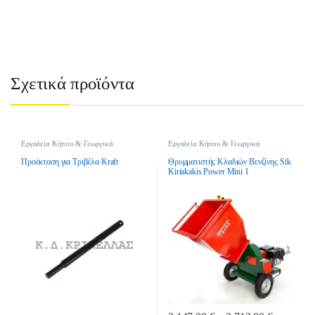
Σχετικά προϊόντα
Εργαλεία Κήπου & Γεωργικά
Εργαλεία Κήπου & Γεωργικά
Εργαλεία
,
Τριβέλες - Γεωτρύπανα
Εργαλεία
,
Θρυμματιστές Κλαδιών
,
Θρυμματιστές Κλαδιών Βενζίνης
Προέκταση για Τριβέλα Kraft
Θρυμματιστής Κλαδιών Βενζίνης Sik
Kiriakakis Power Mini 1