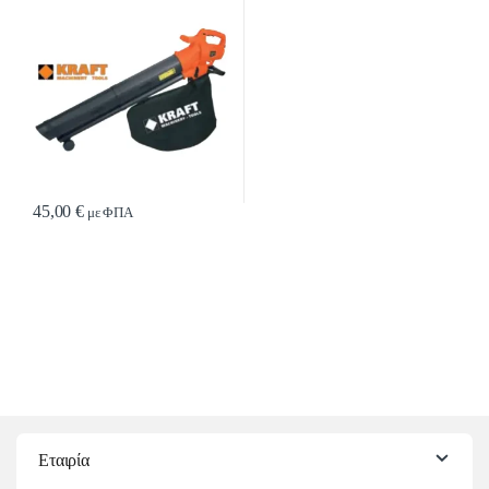
45,00
€
με ΦΠΑ
Εταιρία