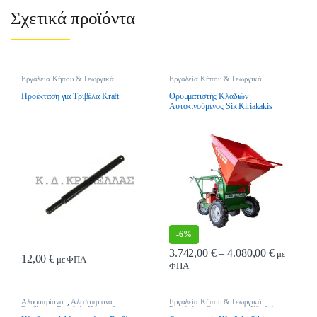
Σχετικά προϊόντα
Εργαλεία Κήπου & Γεωργικά
Εργαλεία Κήπου & Γεωργικά
Εργαλεία
,
Τριβέλες - Γεωτρύπανα
Εργαλεία
,
Θρυμματιστές Κλαδιών
,
θρυμματιστές Κλαδιών Πετρελαίου
Προέκταση για Τριβέλα Kraft
Θρυμματιστής Κλαδιών
Αυτοκινούμενος Sik Kiriakakis
Power Chipper 1 – Diesel
-
6%
Price ran
3.742,00
€
–
4.080,00
€
με
12,00
€
με ΦΠΑ
ΦΠΑ
Αυτό το προϊόν έχει πολλαπλές παρα
Αλυσοπρίονα
,
Αλυσοπρίονα
Εργαλεία Κήπου & Γεωργικά
Βενζίνης
,
Εργαλεία Κήπου &
Εργαλεία
,
Θρυμματιστές Κλαδιών
,