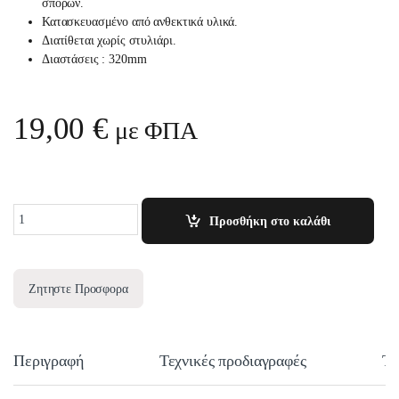
σπόρων.
Κατασκευασμένο από ανθεκτικά υλικά.
Διατίθεται χωρίς στυλιάρι.
Διαστάσεις : 320mm
19,00
€
με ΦΠΑ
Quantity
Προσθήκη στο καλάθι
Ζητηστε Προσφορα
Περιγραφή
Τεχνικές προδιαγραφές
Τε