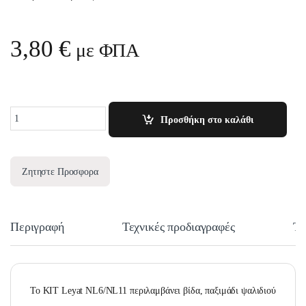
3,80
€
με ΦΠΑ
Quantity
Προσθήκη στο καλάθι
Ζητηστε Προσφορα
Περιγραφή
Τεχνικές προδιαγραφές
Τε
Το KIT Leyat NL6/NL11 περιλαμβάνει βίδα, παξιμάδι ψαλιδιού