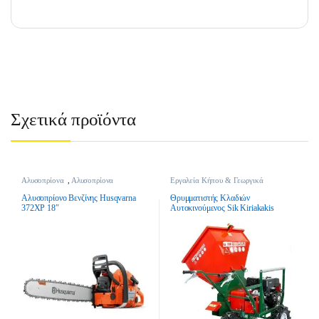
Σχετικά προϊόντα
Αλυσοπρίονα
,
Αλυσοπρίονα
Εργαλεία Κήπου & Γεωργικά
Βενζίνης
,
Εργαλεία Κήπου &
Εργαλεία
,
Θρυμματιστές Κλαδιών
,
Γεωργικά Εργαλεία
θρυμματιστές Κλαδιών Πετρελαίου
Αλυσοπρίονο Βενζίνης Husqvarna
Θρυμματιστής Κλαδιών
372XP 18″
Αυτοκινούμενος Sik Kiriakakis
Power Chipper 2 – Diesel