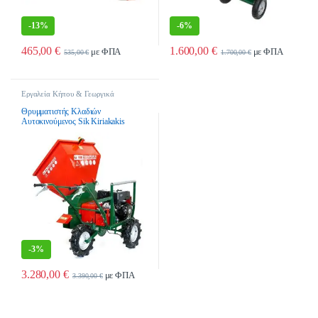
-
13%
-
6%
465,00
€
1.600,00
€
με ΦΠΑ
με ΦΠΑ
535,00
€
1.700,00
€
Εργαλεία Κήπου & Γεωργικά
Εργαλεία
,
Θρυμματιστές Κλαδιών
,
θρυμματιστές Κλαδιών Πετρελαίου
Θρυμματιστής Κλαδιών
Αυτοκινούμενος Sik Kiriakakis
Power Chipper 2 – Diesel
-
3%
3.280,00
€
με ΦΠΑ
3.390,00
€