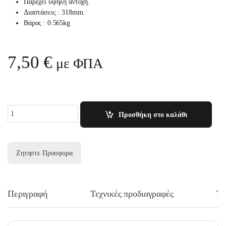
Παρέχει υψηλή αντοχή.
Διαστάσεις : 318mm.
Βάρος : 0.565kg
7,50
€
με ΦΠΑ
Quantity
Προσθήκη στο καλάθι
Ζητηστε Προσφορα
Περιγραφή
Τεχνικές προδιαγραφές
Τε