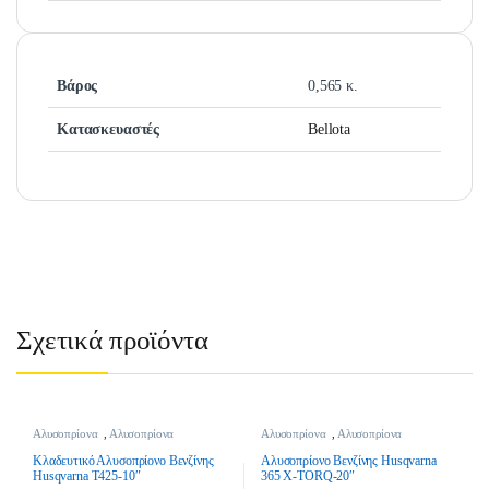
Βάρος
0,565 κ.
Κατασκευαστές
Bellota
Σχετικά προϊόντα
Αλυσοπρίονα
,
Αλυσοπρίονα
Αλυσοπρίονα
,
Αλυσοπρίονα
Βενζίνης
,
Εργαλεία Κήπου &
Βενζίνης
,
Εργαλεία Κήπου &
Γεωργικά Εργαλεία
Γεωργικά Εργαλεία
Κλαδευτικό Αλυσοπρίονο Βενζίνης
Αλυσοπρίονο Βενζίνης Husqvarna
Husqvarna T425-10″
365 X-TORQ-20″