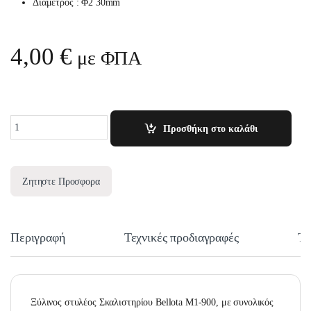
Διάμετρος : Φ2 30mm
4,00
€
με ΦΠΑ
Quantity
Προσθήκη στο καλάθι
Ζητηστε Προσφορα
Περιγραφή
Τεχνικές προδιαγραφές
Τε
Ξύλινος στυλέος Σκαλιστηρίου Bellota M1-900, με συνολικός