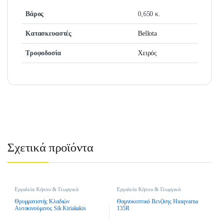
Βάρος
0,650 κ.
Κατασκευαστές
Bellota
Τροφοδοσία
Χειρός
Σχετικά προϊόντα
Εργαλεία Κήπου & Γεωργικά
Εργαλεία Κήπου & Γεωργικά
Εργαλεία
,
Θρυμματιστές Κλαδιών
,
Εργαλεία
,
Χορτοκοπτικά
,
Θρυμματιστές Κλαδιών Βενζίνης
Χορτοκοπτικά Βενζινης
Θρυμματιστής Κλαδιών
Θαμνοκοπτικό Βενζίνης Husqvarna
Αυτοκινούμενος Sik Kiriakakis
135R
Power Chipper 1 – Βενζίνης