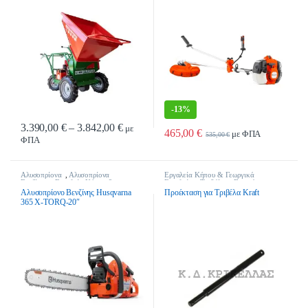
-
13%
Price range: 3.390,00 € through 3.842,00 €
3.390,00
€
–
3.842,00
€
με
465,00
€
με ΦΠΑ
535,00
€
ΦΠΑ
Αυτό το προϊόν έχει πολλαπλές παραλλαγές. Οι επιλογές μπορούν να επιλ
Αλυσοπρίονα
,
Αλυσοπρίονα
Εργαλεία Κήπου & Γεωργικά
Βενζίνης
,
Εργαλεία Κήπου &
Εργαλεία
,
Τριβέλες - Γεωτρύπανα
Γεωργικά Εργαλεία
Αλυσοπρίονο Βενζίνης Husqvarna
Προέκταση για Τριβέλα Kraft
365 X-TORQ-20″