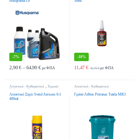
Husqvarna LS
50ml
-
7%
-
10%
Price range: 2,90 € through 64,90 €
2,90
€
–
64,90
€
11,47
€
με ΦΠΑ
με ΦΠΑ
12,75
€
Αυτό το προϊόν έχει πολλαπλές παραλλαγές. Οι επιλογές μπορούν να επιλ
Λιπαντικά - Καθαριστικά
,
Χημικά-
Λιπαντικά - Καθαριστικά
Καθαριστικά-Σπρέι
Λιπαντικό Σπρέι Svitol Arexons 6-1
Γράσο Λιθίου Petronas Tutela MR3
400ml