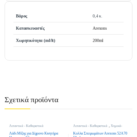
Βάρος
0,4 κ.
Κατασκευαστές
Arexons
Χωρητικότητα (ml/lt)
200ml
Σχετικά προϊόντα
Λιπαντικά - Καθαριστικά
Λιπαντικά - Καθαριστικά
,
Χημικά-
Καθαριστικά-Σπρέι
Λάδι Μίξης για Δίχρονο Κινητήρα
Κολλα Σπειρωμάτων Arexons 52A70