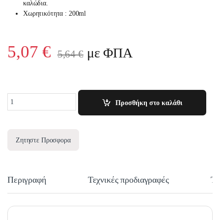
καλώδια.
Χωρητικότητα : 200ml
5,07
€
με ΦΠΑ
5,64
€
Quantity
Προσθήκη στο καλάθι
Ζητηστε Προσφορα
Περιγραφή
Τεχνικές προδιαγραφές
Τε