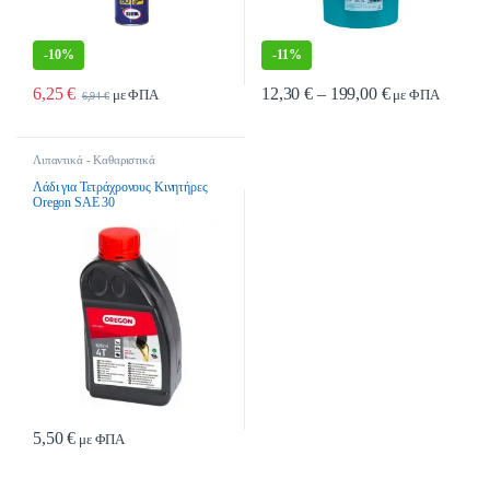
-
10%
-
11%
Price range: 1
6,25
€
12,30
€
–
199,00
€
με ΦΠΑ
με ΦΠΑ
6,94
€
Αυτό το προϊόν έχει πολλαπλές παρα
Λιπαντικά - Καθαριστικά
Λάδι για Τετράχρονους Κινητήρες
Oregon SAE 30
5,50
€
με ΦΠΑ