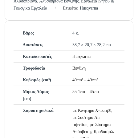
Αλυσοπρίονα
,
Αλυσοπρίονα Βενζίνης
,
Εργαλεία Κήπου &
Γεωργικά Εργαλεία
Ετικέτα:
Husqvarna
Βάρος
4 κ.
Διαστάσεις
38,7 × 20,7 × 28,2 cm
Κατασκευαστές
Husqvarna
Τροφοδοσία
Βενζίνη
Κυβισμός (cm³)
40cm³ – 49cm³
Μήκος Λάμας
35.1cm – 45cm
(cm)
Χαρακτηριστικά
με Κινητήρα X-Torq®,
με Σύστημα Air
Injection, με Σύστημα
Απόσβεσης Κραδασμών