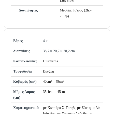
LowVib®
Δυνατότητες
Μεσαίας Ισχύος (2hp-
2.5hp)
Βάρος
4 κ.
Διαστάσεις
38,7 × 20,7 × 28,2 cm
Κατασκευαστές
Husqvarna
Τροφοδοσία
Βενζίνη
Κυβισμός (cm³)
40cm³ – 49cm³
Μήκος Λάμας
35.1cm – 45cm
(cm)
Χαρακτηριστικά
με Κινητήρα X-Torq®, με Σύστημα Air
Injection, με Σύστημα Απόσβεσης