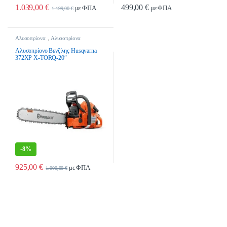
1.039,00
€
499,00
€
με ΦΠΑ
με ΦΠΑ
1.199,00
€
Αλυσοπρίονα
,
Αλυσοπρίονα
Βενζίνης
,
Εργαλεία Κήπου &
Γεωργικά Εργαλεία
Αλυσοπρίονο Βενζίνης Husqvarna
372XP X-TORQ-20″
-
8%
925,00
€
με ΦΠΑ
1.000,00
€