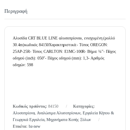
Περιγραφή
Αλυσίδα CRT BLUE LINE αλυσοπρίονου, ενισχυμένη (ρολλό
30.4m)κωδικός 84150Χαρακτηριστικά:- Τύπος OREGON:
25AP-25R- Τύπος CARLTON: E1MC-100R- Βήμα: ¼”- Πάχος
οδηγού (inch): 050”- Πάχος οδηγού (mm): 1,3- Αριθμός
οδηγών: 598
Κωδικός προϊόντος:
84150
Κατηγορίες:
Αλυσοπρίονα
,
Αναλώσιμα Αλυσοπρίονων
,
Εργαλεία Κήπου &
Γεωργικά Εργαλεία
,
Μηχανήματα Κοπής Ξύλων
Ετικέτα:
bz-new