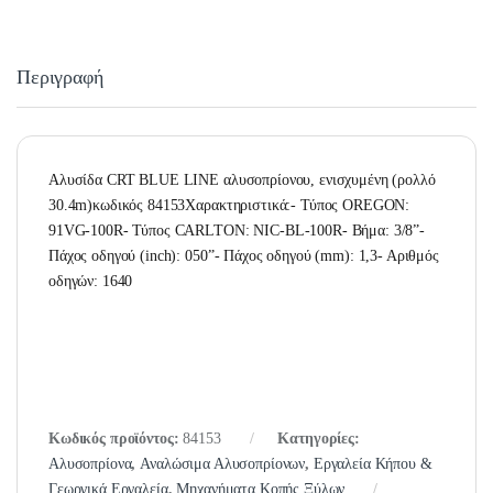
Περιγραφή
Αλυσίδα CRT BLUE LINE αλυσοπρίονου, ενισχυμένη (ρολλό
30.4m)κωδικός 84153Χαρακτηριστικά:- Τύπος OREGON:
91VG-100R- Τύπος CARLTON: NIC-BL-100R- Βήμα: 3/8”-
Πάχος οδηγού (inch): 050”- Πάχος οδηγού (mm): 1,3- Αριθμός
οδηγών: 1640
Κωδικός προϊόντος:
84153
Κατηγορίες:
Αλυσοπρίονα
,
Αναλώσιμα Αλυσοπρίονων
,
Εργαλεία Κήπου &
Γεωργικά Εργαλεία
,
Μηχανήματα Κοπής Ξύλων