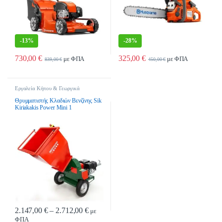
-
13%
-
28%
730,00
€
325,00
€
με ΦΠΑ
με ΦΠΑ
839,00
€
450,00
€
Εργαλεία Κήπου & Γεωργικά
Εργαλεία
,
Θρυμματιστές Κλαδιών
,
Θρυμματιστές Κλαδιών Βενζίνης
Θρυμματιστής Κλαδιών Βενζίνης Sik
Kiriakakis Power Mini 1
Price range: 2.147,00 € through 2.712,00 €
2.147,00
€
–
2.712,00
€
με
ΦΠΑ