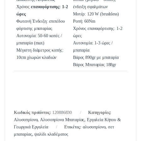
Χρόνος
επαναφόρτισης: 1-2
ένδειξη σφαλμάτων
ώρες
Μοτέρ: 120 W (brushless)
Φωτεινή Ένδειξη: επιπέδου
Ροπή: 60Nm
φόρτισης μπαταρίας
Χρόνος επαναφόρτισης: 1-2
Αυτονομία: 50-60 κοπές /
ώρες
μπαταρία (max)
Αυτονομία: 1-3 ώρες /
Μέγιστη διάμετρος κοπής:
μπαταρία
10cm χλωρών κλαδιών
Βάρος 890gr με μπαταρία
Βάρος Μπαταρίας 188gr
Κωδικός προϊόντος:
120886830
Κατηγορίες:
Αλυσοπρίονα
,
Αλυσοπρίονα Μπαταρίας
,
Εργαλεία Κήπου &
Γεωργικά Εργαλεία
Ετικέτες:
αλυσοπρίονο
,
σετ
μπαταρίας
,
ψαλίδι κλαδέματος