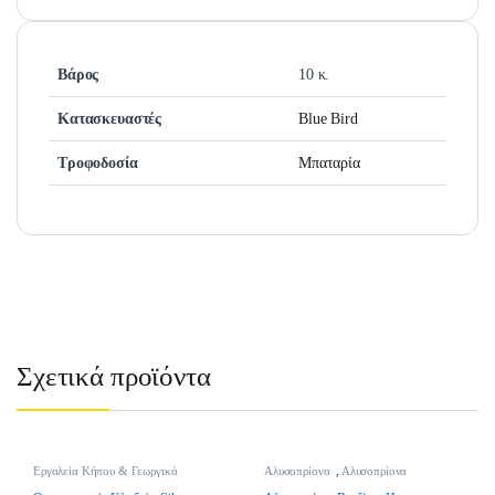
Βάρος
10 κ.
Κατασκευαστές
Blue Bird
Τροφοδοσία
Μπαταρία
Σχετικά προϊόντα
Εργαλεία Κήπου & Γεωργικά
Αλυσοπρίονα
,
Αλυσοπρίονα
Εργαλεία
,
Θρυμματιστές Κλαδιών
,
Βενζίνης
,
Εργαλεία Κήπου &
Θρυμματιστές Κλαδιών Ρεύματος
Γεωργικά Εργαλεία