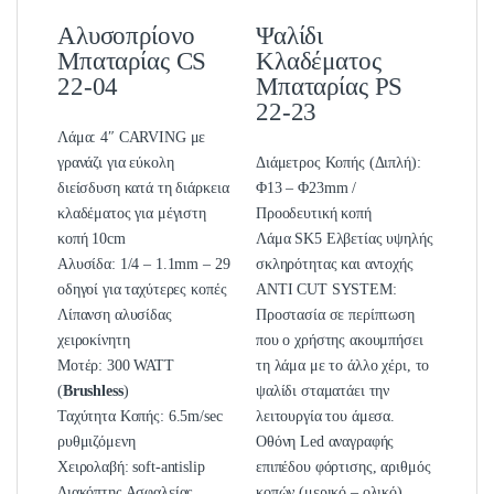
Αλυσοπρίονο
Ψαλίδι
Mπαταρίας CS
Κλαδέματος
22-04
Μπαταρίας PS
22-23
Λάμα: 4″ CARVING με
γρανάζι για εύκολη
Διάμετρος Κοπής (Διπλή):
διείσδυση κατά τη διάρκεια
Φ13 – Φ23mm /
κλαδέματος για μέγιστη
Προοδευτική κοπή
κοπή 10cm
Λάμα SK5 Ελβετίας υψηλής
Αλυσίδα: 1/4 – 1.1mm – 29
σκληρότητας και αντοχής
οδηγοί για ταχύτερες κοπές
ANTI CUT SYSTEM:
Λίπανση αλυσίδας
Προστασία σε περίπτωση
χειροκίνητη
που ο χρήστης ακουμπήσει
Μοτέρ: 300 WATT
τη λάμα με το άλλο χέρι, το
(
Brushless
)
ψαλίδι σταματάει την
Ταχύτητα Κοπής: 6.5m/sec
λειτουργία του άμεσα.
ρυθμιζόμενη
Οθόνη Led αναγραφής
Χειρολαβή: soft-antislip
επιπέδου φόρτισης, αριθμός
Διακόπτης Ασφαλείας
κοπών (μερικό – ολικό),