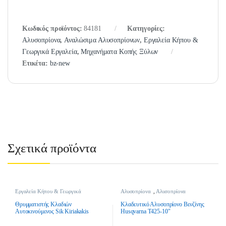
Κωδικός προϊόντος:
84181
Κατηγορίες:
Αλυσοπρίονα
,
Αναλώσιμα Αλυσοπρίονων
,
Εργαλεία Κήπου &
Γεωργικά Εργαλεία
,
Μηχανήματα Κοπής Ξύλων
Ετικέτα:
bz-new
Σχετικά προϊόντα
Εργαλεία Κήπου & Γεωργικά
Αλυσοπρίονα
,
Αλυσοπρίονα
Εργαλεία
,
Θρυμματιστές Κλαδιών
,
Βενζίνης
,
Εργαλεία Κήπου &
θρυμματιστές Κλαδιών Πετρελαίου
Γεωργικά Εργαλεία
Θρυμματιστής Κλαδιών
Κλαδευτικό Αλυσοπρίονο Βενζίνης
Αυτοκινούμενος Sik Kiriakakis
Husqvarna T425-10″
Power Chipper 1 – Diesel