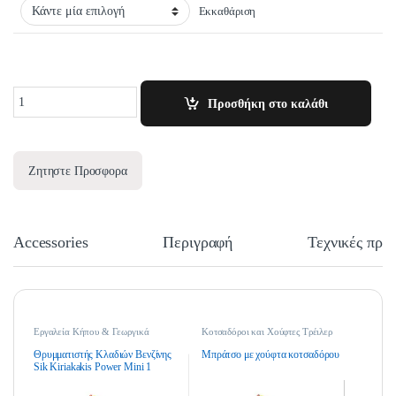
Εκκαθάριση
Quantity
Προσθήκη στο καλάθι
Ζητηστε Προσφορα
Accessories
Περιγραφή
Τεχνικές προ
Εργαλεία Κήπου & Γεωργικά
Κοτσαδόροι και Χούφτες Τρέιλερ
Εργαλεία
,
Θρυμματιστές Κλαδιών
,
Θρυμματιστές Κλαδιών Βενζίνης
Θρυμματιστής Κλαδιών Βενζίνης
Μπράτσο με χούφτα κοτσαδόρου
Sik Kiriakakis Power Mini 1