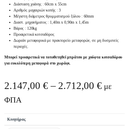
Διάσταση χοάνης : 60cm x 55cm
Αριθμός μαχαιριών κοπής : 3
Μέγιστη διάμετρος θρυμματισμού ξύλου : 60mm
Διαστ. μηχανήματος : 1,40m x 0,90m x 1,45m
Βάρος : 120kg
Προαιρετικά κοτσαδόρος
Δωρεάν μεταφορικά με πρακτορείο μεταφορών, σε μη δυσμενείς
περιοχές.
Μπορεί προαιρετικά να τοποθετηθεί μπράτσο με χούφτα κοτσαδόρου
για ευκολότερη μεταφορά στο χωράφι.
Price 
2.147,00
€
–
2.712,00
€
με
ΦΠΑ
Κινητήρας