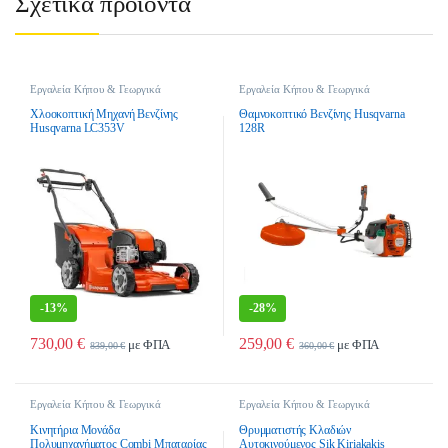
Σχετικά προϊόντα
Εργαλεία Κήπου & Γεωργικά
Εργαλεία Κήπου & Γεωργικά
Εργαλεία
,
Μηχανές Γκαζόν
,
Εργαλεία
,
Χορτοκοπτικά
,
Μηχανές Γκαζόν Βενζίνης
Χορτοκοπτικά Βενζινης
Χλοοκοπτική Μηχανή Βενζίνης
Θαμνοκοπτικό Βενζίνης Husqvarna
Husqvarna LC353V
128R
-
13%
-
28%
730,00
€
259,00
€
με ΦΠΑ
με ΦΠΑ
839,00
€
360,00
€
Εργαλεία Κήπου & Γεωργικά
Εργαλεία Κήπου & Γεωργικά
Εργαλεία
,
Μονάδες
Εργαλεία
,
Θρυμματιστές Κλαδιών
,
Πολυμηχανημάτων
,
Πολυμηχανήματα
θρυμματιστές Κλαδιών Πετρελαίου
Κινητήρια Μονάδα
Θρυμματιστής Κλαδιών
Πολυμηχανήματος Combi Μπαταρίας
Αυτοκινούμενος Sik Kiriakakis