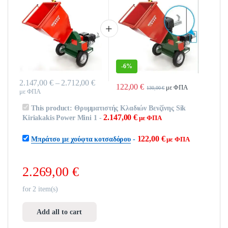
-
6%
Price range: 2.147,00 € through 2.712,00 
2.147,00
€
–
2.712,00
€
122,00
€
με ΦΠΑ
130,00
€
με ΦΠΑ
Αυτό το προϊόν έχει πολλαπλές παραλλαγές. Οι επιλογές μπορούν να επι
This product:
Θρυμματιστής Κλαδιών Βενζίνης Sik
2.147,00
€
Kiriakakis Power Mini 1
-
με ΦΠΑ
122,00
€
Μπράτσο με χούφτα κοτσαδόρου
-
με ΦΠΑ
2.269,00
€
for
2
item(s)
Add all to cart