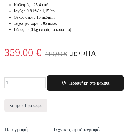
Kυβισμός : 25,4 cm³
Ισχύς : 0,8 kW /
1,15 hp
Όγκος αέρα : 13 m
3
/min
Ταχύτητα αέρα : 86 m/sec
Βάρος : 4,3 kg (χωρίς το καύσιμο)
359,00
€
με ΦΠΑ
419,00
€
Quantity
Προσθήκη στο καλάθι
Ζητηστε Προσφορα
Περιγραφή
Τεχνικές προδιαγραφές
Τε