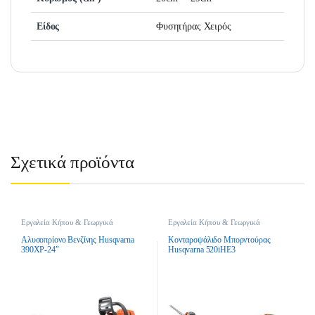
Είδος
Φυσητήρας Χειρός
Σχετικά προϊόντα
Εργαλεία Κήπου & Γεωργικά
Εργαλεία Κήπου & Γεωργικά
Εργαλεία
,
Αλυσοπρίονα
,
Εργαλεία
,
Θαμνοκοπτικά
,
Αλυσοπρίονα Βενζίνης
Θαμνοκοπτικά Μπαταρίας
Αλυσοπρίονο Βενζίνης Husqvarna
Κονταροψάλιδο Μπορντούρας
390XP-24″
Husqvarna 520iHE3