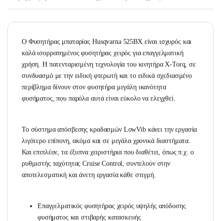
Ο Φυσητήρας μπαταρίας Husqvarna 525ΒX είναι ισχυρός και
καλά ισορροπημένος φυσητήρας χειρός για επαγγελματική
χρήση. Η πατενταρισμένη τεχνολογία του κινητήρα X-Torq, σε
συνδυασμό με την ειδική φτερωτή και το ειδικά σχεδιασμένο
περίβλημα δίνουν στον φυσητήρα μεγάλη ικανότητα
φυσήματος, που παρόλα αυτά είναι εύκολο να ελεγχθεί.
Το σύστημα απόσβεσης κραδασμών LowVib κάνει την εργασία
λιγότερο επίπονη, ακόμα και σε μεγάλα χρονικά διαστήματα.
Και επιπλέον, τα έξυπνα χειριστήρια που διαθέτει, όπως π.χ. ο
ρυθμιστής ταχύτητας Cruise Control, συντελούν στην
αποτελεσματική και άνετη εργασία κάθε στιγμή.
Eπαγγελματικός φυσητήρας χειρός υψηλής απόδοσης
φυσήματος και στιβαρής κατασκευής