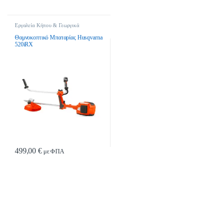
Εργαλεία Κήπου & Γεωργικά
Εργαλεία
,
Χορτοκοπτικά
,
Χορτοκοπτικά - Θαμνοκοπτικά -
Θαμνοκοπτικό Μπαταρίας Husqvarna
Σκαπτικά
,
Χορτοκοπτικά Μπαταρίας
520iRX
499,00
€
με ΦΠΑ