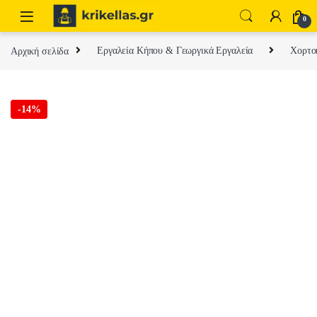
Skip to navigation
Skip to content
0
Αρχική σελίδα
Εργαλεία Κήπου & Γεωργικά Εργαλεία
Χορτοκ
-
14%