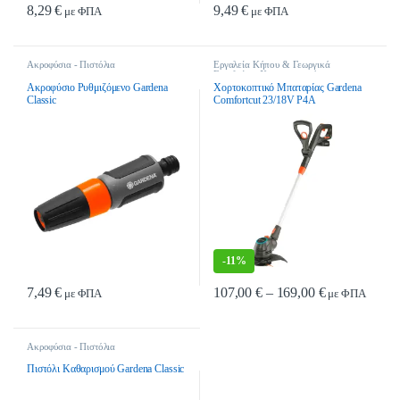
8,29
€
9,49
€
με ΦΠΑ
με ΦΠΑ
Ακροφύσια - Πιστόλια
Εργαλεία Κήπου & Γεωργικά
Εργαλεία
,
Χορτοκοπτικά
,
Χορτοκοπτικά - Θαμνοκοπτικά -
Ακροφύσιο Ρυθμιζόμενο Gardena
Χορτοκοπτικό Μπαταρίας Gardena
Σκαπτικά
,
Χορτοκοπτικά Μπαταρίας
Classic
Comfortcut 23/18V P4A
-
11%
Price range: 
7,49
€
107,00
€
–
169,00
€
με ΦΠΑ
με ΦΠΑ
Αυτό το προϊόν έχει πολλαπλές παρα
Ακροφύσια - Πιστόλια
Πιστόλι Καθαρισμού Gardena Classic