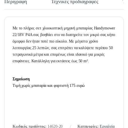
Περιγραφή
Τεχνικές προδιαγραφές
Τε
Με το πλήρες σετ χλοοκοπτική μηχανή μπαταρίας Handymower
22/18V P4A σας βοηθάει στο να διατηρείτε τον μικρό σας κήπο
όμορφο δεν ήταν ποτέ πιο εύκολο. Με μέγιστο χρόνο
λειτουργίας 25 λεπτών, σας επιτρέπει να καλύψετε περίπου 50
τετραγωνικά μέτρα και επομένως είναι ιδανικό για μικρές
επιφάνειες. Κατάλληλη για εκτάσεις έως 50 m².
Σημείωση
Τιμή χωρίς μπαταρία και φορτιστή 175 ευρώ
Κωδικός προϊόντος:
14620-20
Κατηγορίες:
Εργαλεία