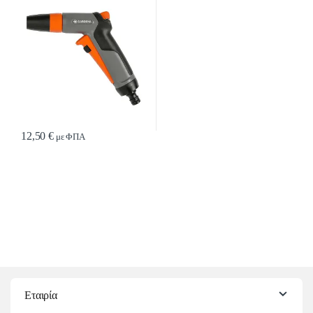
12,50
€
με ΦΠΑ
Εταιρία