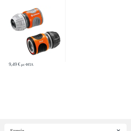
9,49
€
με ΦΠΑ
Εταιρία