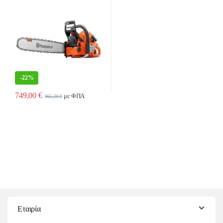
-
22%
749,00
€
με ΦΠΑ
965,00
€
Εταιρία