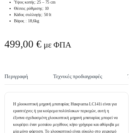
Ύψος κοπής: 25 – 75 cm
Θέσεις ρύθμισης: 10
Κάδος συλλογής: 50 lt
Βάρος : 18,6kg
499,00
€
με ΦΠΑ
Περιγραφή
Τεχνικές προδιαγραφές
Τε
Η χλοοκοπτική μηχανή μπαταρίας Husqvarna LC141i είναι για
ερασιτέχνες ή για κούρεμα πολύπλοκων περιοχών, αυτή η
έξυπνα σχεδιασμένη χλοοκοπτική μηχανή μπαταρίας μπορεί να
κουρέψει έναν μεσαίου μεγέθους κήπο γρήγορα και αθόρυβα με
μία μόνο φόρτιση. Το χλοοκοπτικό είναι εύκολο στο χειρισμό