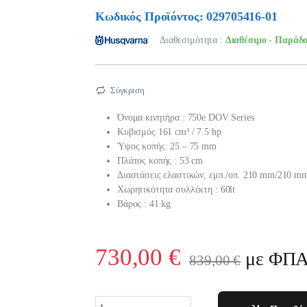
Κωδικός Προϊόντος: 029705416-01
Διαθεσιμότητα :
Διαθέσιμο - Παράδο
Σύγκριση
Όνομα κινητήρα : 750e DOV Series
Κυβισμός 161 cm³ / 7.5 hp
Ύψος κοπής: 25 – 75 mm
Πλάτος κοπής : 53 cm
Διαστάσεις ελαστικών, εμπ./οπ. 210 mm/210 m
Χωρητικότητα συλλέκτη : 60lt
Βάρος : 41 kg
730,00
€
με ΦΠ
839,00
€
Quantity