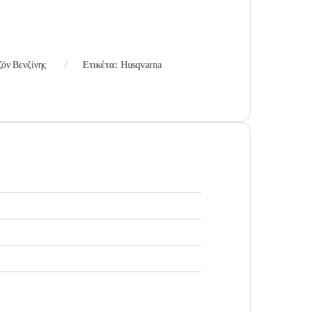
όν Βενζίνης
Ετικέτα:
Husqvarna