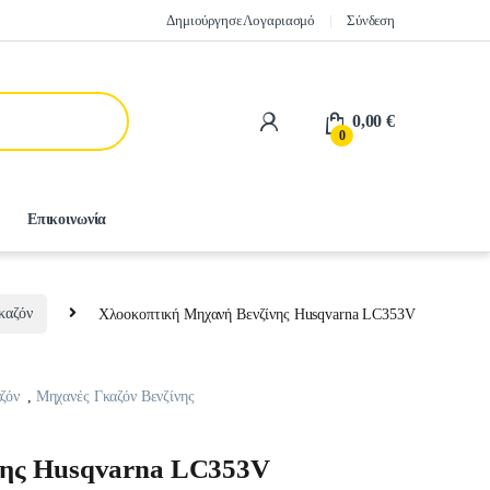
Δημιούργησε Λογαριασμό
Σύνδεση
0,00
€
0
Επικοινωνία
καζόν
Χλοοκοπτική Μηχανή Βενζίνης Husqvarna LC353V
ζόν
,
Μηχανές Γκαζόν Βενζίνης
νης Husqvarna LC353V