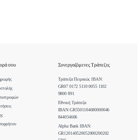
γορά σου
Συνεργαζόμενες Τράπεζες
ηρωμής
Τράπεζα Πειραιώς IBAN:
GR07 0172 5110 0055 1102
οστολής
9800 891
πιστροφών
Εθνική Τράπεζα
τήσεις
ΙΒΑΝ:GR5501104680000046
ης
844034606
πορρήτου
Alpha Bank ΙΒΑΝ:
GR120140520052000200202