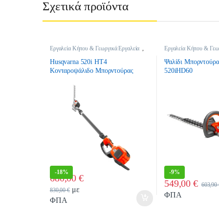
Σχετικά προϊόντα
Εργαλεία Κήπου & Γεωργικά Εργαλεία
,
Εργαλεία Κήπου & Γεω
Θαμνοκοπτικά
,
Θαμνοκοπτικά
Θαμνοκοπτικά
,
Θαμνο
Μπαταρίας
Μπαταρίας
Husqvarna 520i HΤ4
Ψαλίδι Μπορντούρα
Κονταροψάλιδο Μπορντούρας
520iHD60
Τηλεσκοπικό Μπαταρίας
-
18%
-
9%
680,00
€
549,00
€
Quantity
603,90
με
830,00
€
ΦΠΑ
ΦΠΑ