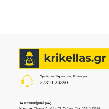
Χρειάζεσαι Πληροφορίες; Κάλεσε μας
27310-24390
Τα Καταστήματά μας
Κεντρικό: Όθωνος Αμαλίας 77, Σπάρτη. Τηλ. 27310-22636