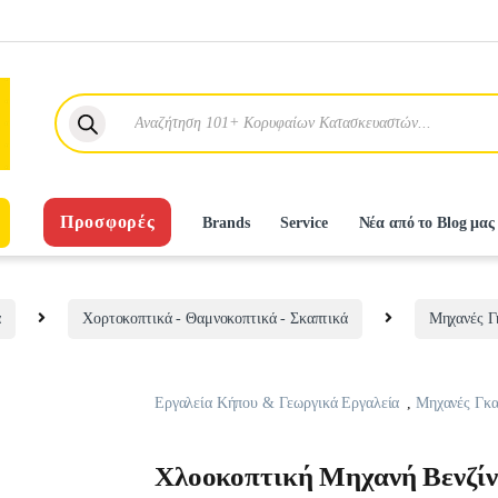
Products search
Προσφορές
Brands
Service
Νέα από το Blog μας
α
Χορτοκοπτικά - Θαμνοκοπτικά - Σκαπτικά
Μηχανές Γ
Εργαλεία Κήπου & Γεωργικά Εργαλεία
,
Μηχανές Γκα
Χλοοκοπτική Μηχανή Βενζί