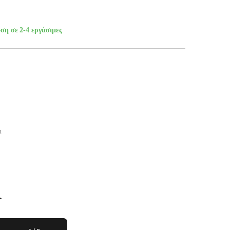
ση σε 2-4 εργάσιμες
m
Α