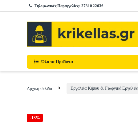
Skip to navigation
Skip to content
Τηλεφωνικές Παραγγελίες : 27310 22636
Όλα τα Προϊόντα
Αρχική σελίδα
Εργαλεία Κήπου & Γεωργικά Εργαλεί
-
13%