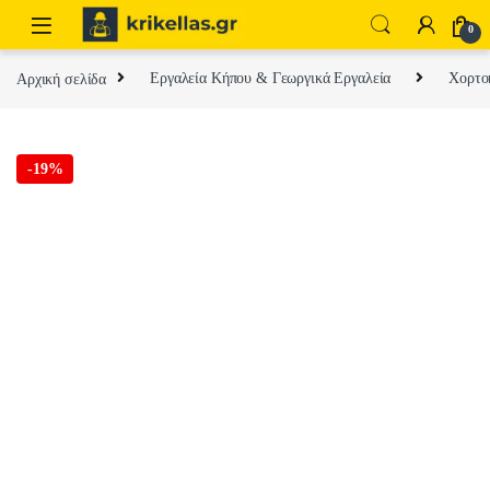
Skip to navigation
Skip to content
0
Αρχική σελίδα
Εργαλεία Κήπου & Γεωργικά Εργαλεία
Χορτοκ
-
19%