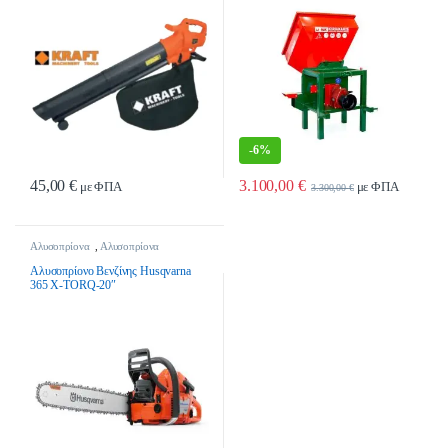
-
6%
45,00
€
3.100,00
€
με ΦΠΑ
με ΦΠΑ
3.300,00
€
Αλυσοπρίονα
,
Αλυσοπρίονα
Βενζίνης
,
Εργαλεία Κήπου &
Γεωργικά Εργαλεία
Αλυσοπρίονο Βενζίνης Husqvarna
365 X-TORQ-20″