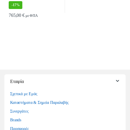
-
17%
765,00
€
με ΦΠΑ
Αυτό το προϊόν έχει πολλαπλές παραλλαγές. Οι επιλογές μπορούν να επιλ
Εταιρία
Σχετικά με Εμάς
Καταστήματα & Σημεία Παραλαβής
Συνεργάτες
Brands
Προσφορές