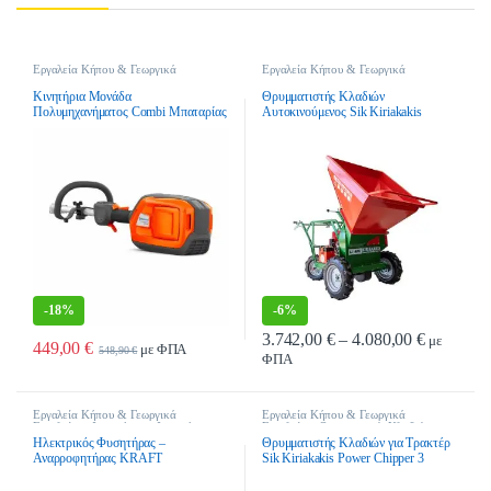
Εργαλεία Κήπου & Γεωργικά
Εργαλεία Κήπου & Γεωργικά
Εργαλεία
,
Μονάδες
Εργαλεία
,
Θρυμματιστές Κλαδιών
,
Πολυμηχανημάτων
,
Πολυμηχανήματα
θρυμματιστές Κλαδιών Πετρελαίου
Κινητήρια Μονάδα
Θρυμματιστής Κλαδιών
Πολυμηχανήματος Combi Μπαταρίας
Αυτοκινούμενος Sik Kiriakakis
Husqvarna 325iLK
Power Chipper 1 – Diesel
-
18%
-
6%
Price ran
3.742,00
€
–
4.080,00
€
με
449,00
€
με ΦΠΑ
548,90
€
ΦΠΑ
Αυτό το προϊόν έχει πολλαπλές παρα
Εργαλεία Κήπου & Γεωργικά
Εργαλεία Κήπου & Γεωργικά
Εργαλεία
,
Φυσητήρες
,
Φυσητήρες
Εργαλεία
,
Θρυμματιστές Κλαδιών
,
Ρεύματος
Θρυμματιστές Κλαδιών Τρακτέρ-PTO
Ηλεκτρικός Φυσητήρας –
Θρυμματιστής Κλαδιών για Τρακτέρ
Αναρροφητήρας KRAFT
Sik Kiriakakis Power Chipper 3