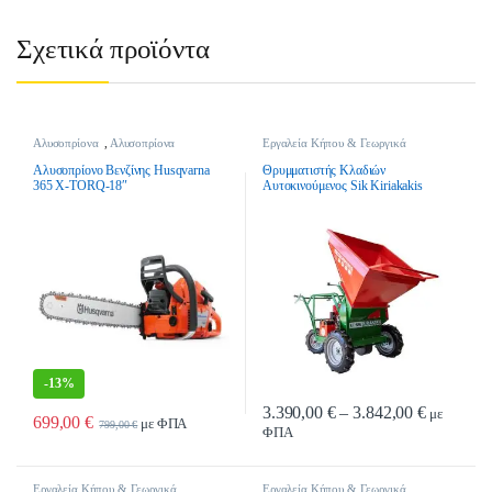
Σχετικά προϊόντα
Αλυσοπρίονα
,
Αλυσοπρίονα
Εργαλεία Κήπου & Γεωργικά
Βενζίνης
,
Εργαλεία Κήπου &
Εργαλεία
,
Θρυμματιστές Κλαδιών
,
Γεωργικά Εργαλεία
Θρυμματιστές Κλαδιών Βενζίνης
Αλυσοπρίονο Βενζίνης Husqvarna
Θρυμματιστής Κλαδιών
365 X-TORQ-18″
Αυτοκινούμενος Sik Kiriakakis
Power Chipper 1 – Βενζίνης
-
13%
Price ran
3.390,00
€
–
3.842,00
€
με
699,00
€
με ΦΠΑ
799,00
€
ΦΠΑ
Αυτό το προϊόν έχει πολλαπλές παρα
Εργαλεία Κήπου & Γεωργικά
Εργαλεία Κήπου & Γεωργικά