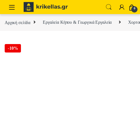
Skip to navigation
Skip to content
0
Αρχική σελίδα
Εργαλεία Κήπου & Γεωργικά Εργαλεία
Χορτοκ
-
10%