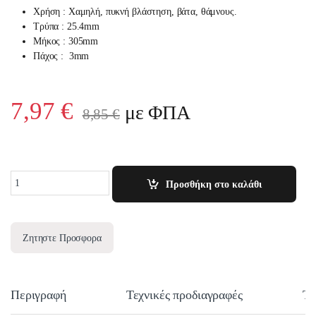
Χρήση : Χαμηλή, πυκνή βλάστηση, βάτα, θάμνους.
Τρύπα : 25.4mm
Μήκος : 305mm
Πάχος : 3mm
7,97
€
με ΦΠΑ
8,85
€
Quantity
Προσθήκη στο καλάθι
Ζητηστε Προσφορα
Περιγραφή
Τεχνικές προδιαγραφές
Τε