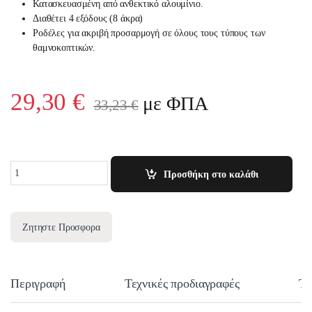
Κατασκευασμένη από ανθεκτικό αλουμίνιο.
Διαθέτει 4 εξόδους (8 άκρα)
Ροδέλες για ακριβή προσαρμογή σε όλους τους τύπους των
θαμνοκοπτικών.
29,30
€
με ΦΠΑ
33,23
€
Quantity
Προσθήκη στο καλάθι
Ζητηστε Προσφορα
Περιγραφή
Τεχνικές προδιαγραφές
Τε