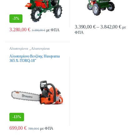
-
3%
Price ran
3.390,00
€
–
3.842,00
€
με
3.280,00
€
με ΦΠΑ
3.390,00
€
ΦΠΑ
Αυτό το προϊόν έχει πολλαπλές παρα
Αλυσοπρίονα
,
Αλυσοπρίονα
Βενζίνης
,
Εργαλεία Κήπου &
Γεωργικά Εργαλεία
Αλυσοπρίονο Βενζίνης Husqvarna
365 X-TORQ-18″
-
13%
699,00
€
με ΦΠΑ
799,00
€