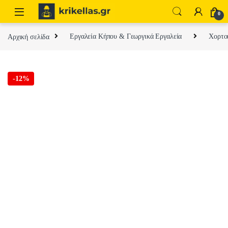
Skip to navigation
Skip to content
0
Αρχική σελίδα
Εργαλεία Κήπου & Γεωργικά Εργαλεία
Χορτοκ
-
12%