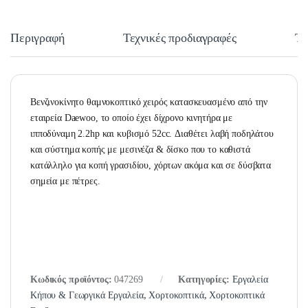
Περιγραφή
Τεχνικές προδιαγραφές
Τε
Βενζινοκίνητο θαμνοκοπτικό χειρός κατασκευασμένο από την
εταιρεία Daewoo, το οποίο έχει δίχρονο κινητήρα με
ιππoδύναμη 2.2hp και κυβισμό 52cc. Διαθέτει λαβή ποδηλάτου
και σύστημα κοπής με μεσινέζα & δίσκο που το καθιστά
κατάλληλο για κοπή γρασιδίου, χόρτων ακόμα και σε δύσβατα
σημεία με πέτρες.
Κωδικός προϊόντος:
047269
Κατηγορίες:
Εργαλεία
Κήπου & Γεωργικά Εργαλεία
,
Χορτοκοπτικά
,
Χορτοκοπτικά