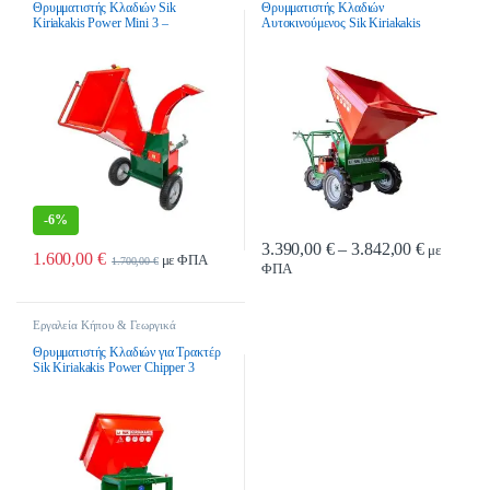
Θρυμματιστές Κλαδιών Ρεύματος
Θρυμματιστές Κλαδιών Βενζίνης
Θρυμματιστής Κλαδιών Sik
Θρυμματιστής Κλαδιών
Kiriakakis Power Mini 3 –
Αυτοκινούμενος Sik Kiriakakis
Ηλεκτρικός
Power Chipper 1 – Βενζίνης
-
6%
Price ran
3.390,00
€
–
3.842,00
€
με
1.600,00
€
με ΦΠΑ
1.700,00
€
ΦΠΑ
Αυτό το προϊόν έχει πολλαπλές παρα
Εργαλεία Κήπου & Γεωργικά
Εργαλεία
,
Θρυμματιστές Κλαδιών
,
Θρυμματιστές Κλαδιών Τρακτέρ-PTO
Θρυμματιστής Κλαδιών για Τρακτέρ
Sik Kiriakakis Power Chipper 3