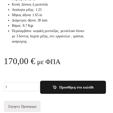
Κοπή: ∆ίσκος ή µεσινέζα
Αναλογία μίξης: 1:25
Μήκος άξονα: 1.65 m
Διάμετρος άξονα: 28 mm
Βάρος: 8,7 Kgr
Περιλαμβάνει: κεφαλή µεσινέζας, µεταλλικό δίσκο
µε 3 δόντια, δοχείο µίξης, σετ εργαλείων , ιµάντας
ανάρτησης .
170,00
€
με ΦΠΑ
Quantity
Προσθήκη στο καλάθι
Ζητηστε Προσφορα