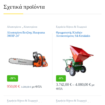
Σχετικά προϊόντα
Αλυσοπρίονα
,
Αλυσοπρίονα
Εργαλεία Κήπου & Γεωργικά
Βενζίνης
,
Εργαλεία Κήπου &
Εργαλεία
,
Θρυμματιστές Κλαδιών
,
Γεωργικά Εργαλεία
θρυμματιστές Κλαδιών Πετρελαίου
Αλυσοπρίονο Βενζίνης Husqvarna
Θρυμματιστής Κλαδιών
390XP-24″
Αυτοκινούμενος Sik Kiriakakis
Power Chipper 1 – Diesel
-
26%
-
6%
Price ran
3.742,00
€
–
4.080,00
€
με
950,00
€
με ΦΠΑ
1.290,00
€
ΦΠΑ
Αυτό το προϊόν έχει πολλαπλές παρα
Εργαλεία Κήπου & Γεωργικά
Εργαλεία Κήπου & Γεωργικά
Εργαλεία
,
Θρυμματιστές Κλαδιών
,
Εργαλεία
,
Θρυμματιστές Κλαδιών
,