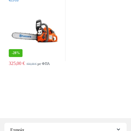
435-16″
-
28%
325,00
€
με ΦΠΑ
450,00
€
Εταιρία