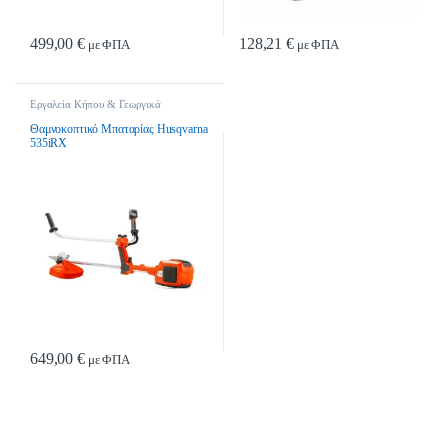
499,00
€
128,21
€
με ΦΠΑ
με ΦΠΑ
Εργαλεία Κήπου & Γεωργικά
Εργαλεία
,
Χορτοκοπτικά
,
Χορτοκοπτικά - Θαμνοκοπτικά -
Θαμνοκοπτικό Μπαταρίας Husqvarna
Σκαπτικά
535iRΧ
649,00
€
με ΦΠΑ