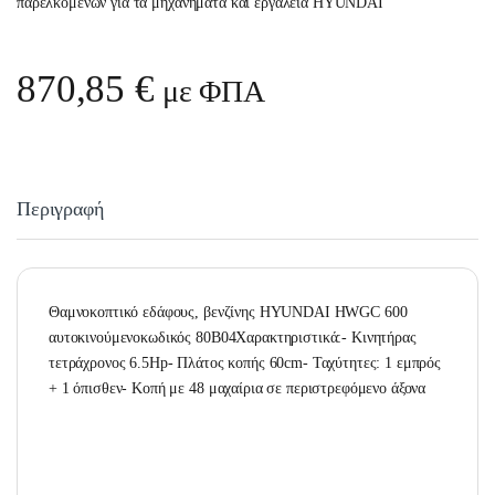
παρελκόμενων για τα μηχανήματα και εργαλεία HYUNDAI
870,85
€
με ΦΠΑ
Περιγραφή
Θαμνοκοπτικό εδάφους, βενζίνης HYUNDAI HWGC 600
αυτοκινούμενοκωδικός 80B04Χαρακτηριστικά:- Κινητήρας
τετράχρονος 6.5Hp- Πλάτος κοπής 60cm- Ταχύτητες: 1 εμπρός
+ 1 όπισθεν- Κοπή με 48 μαχαίρια σε περιστρεφόμενο άξονα