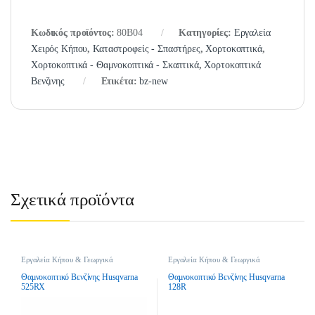
Κωδικός προϊόντος:
80B04
Κατηγορίες:
Εργαλεία
Χειρός Κήπου
,
Καταστροφείς - Σπαστήρες
,
Χορτοκοπτικά
,
Χορτοκοπτικά - Θαμνοκοπτικά - Σκαπτικά
,
Χορτοκοπτικά
Βενζινης
Ετικέτα:
bz-new
Σχετικά προϊόντα
Εργαλεία Κήπου & Γεωργικά
Εργαλεία Κήπου & Γεωργικά
Εργαλεία
,
Χορτοκοπτικά
,
Εργαλεία
,
Χορτοκοπτικά
,
Χορτοκοπτικά Βενζινης
Χορτοκοπτικά Βενζινης
Θαμνοκοπτικό Βενζίνης Husqvarna
Θαμνοκοπτικό Βενζίνης Husqvarna
525RX
128R