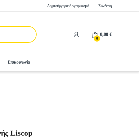
Δημιούργησε Λογαριασμό
Σύνδεση
0,00
€
0
Επικοινωνία
ής Liscop