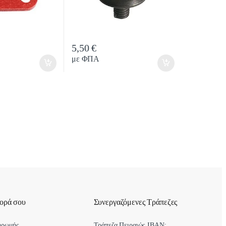
5,50
€
tity
Quantity
με ΦΠΑ
γορά σου
Συνεργαζόμενες Τράπεζες
ηρωμής
Τράπεζα Πειραιώς IBAN: