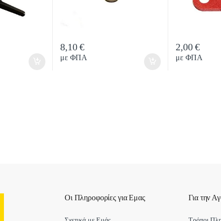
8,10
€
2,00
€
y
Quantity
Quan
με ΦΠΑ
με ΦΠΑ
Οι Πληροφορίες για Εμας
Για την Α
Σχετικά με Εμάς
Τρόποι Πλ