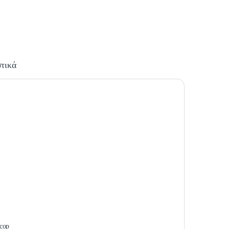
τικά
cop