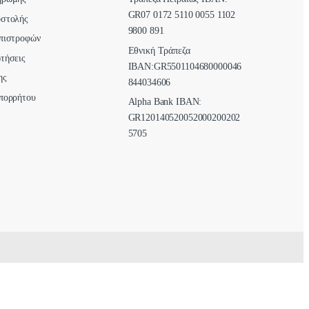
GR07 0172 5110 0055 1102
οστολής
9800 891
πιστροφών
Εθνική Τράπεζα
τήσεις
ΙΒΑΝ:GR5501104680000046
ης
844034606
πορρήτου
Alpha Bank ΙΒΑΝ:
GR120140520052000200202
5705