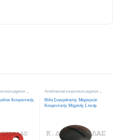
ευτικών μηχανών
,
Ανταλλακτικά κουρευτικών μηχανών
,
Κτηνοτροφικά
ωδίου Κουρευτικής
Βίδα Συγκράτησης Μαχαιριών
Κουρευτικής Μηχανής Liscop