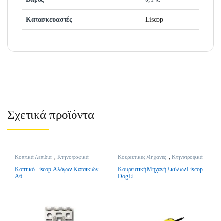
Κατασκευαστές
Liscop
Σχετικά προϊόντα
Κοπτικά Λεπίδια
,
Κτηνοτροφικά
Κουρευτικές Μηχανές
,
Κτηνοτροφικά
Κοπτικό Liscop Αλόγων-Κατσικιών
Κουρευτική Μηχανή Σκύλων Liscop
Α6
DogLi