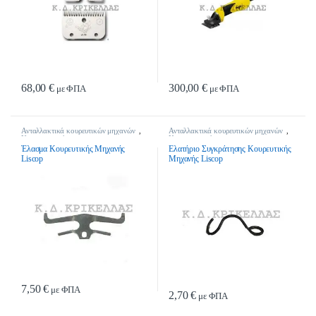
68,00
€
300,00
€
με ΦΠΑ
με ΦΠΑ
Ανταλλακτικά κουρευτικών μηχανών
,
Ανταλλακτικά κουρευτικών μηχανών
,
Κτηνοτροφικά
Κτηνοτροφικά
Έλασμα Κουρευτικής Μηχανής
Ελατήριο Συγκράτησης Κουρευτικής
Liscop
Μηχανής Liscop
7,50
€
με ΦΠΑ
2,70
€
με ΦΠΑ