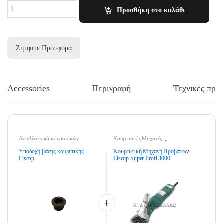
Quantity
Προσθήκη στο καλάθι
Ζητηστε Προσφορα
Accessories
Περιγραφή
Τεχνικές προ
Ανταλλακτικά κουρευτικών
Κουρευτικές Μηχανές
,
μηχανών
,
Κτηνοτροφικά
Κτηνοτροφικά
Υποδοχή βάσης κουρετικής
Κουρευτική Μηχανή Προβάτων
Liscop
Liscop Super Profi 3000