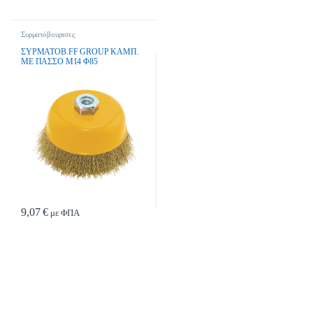
Συρματόβουρτσες
ΣΥΡΜΑΤΟΒ.FF GROUP ΚΑΜΠ.
ΜΕ ΠΑΣΣΟ Μ14 Φ85
9,07
€
με ΦΠΑ