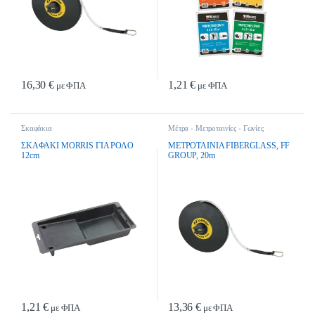
16,30
€
1,21
€
με ΦΠΑ
με ΦΠΑ
Σκαφάκια
Μέτρα - Μετροταινίες - Γωνίες
Μαραγκών
ΣΚΑΦΑΚΙ MORRIS ΓΙΑ ΡΟΛΟ
ΜΕΤΡΟΤΑΙΝΙΑ FIBERGLASS, FF
12cm
GROUP, 20m
1,21
€
13,36
€
με ΦΠΑ
με ΦΠΑ