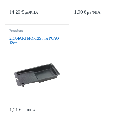
14,20
€
1,90
€
με ΦΠΑ
με ΦΠΑ
Σκαφάκια
ΣΚΑΦΑΚΙ MORRIS ΓΙΑ ΡΟΛΟ
12cm
1,21
€
με ΦΠΑ