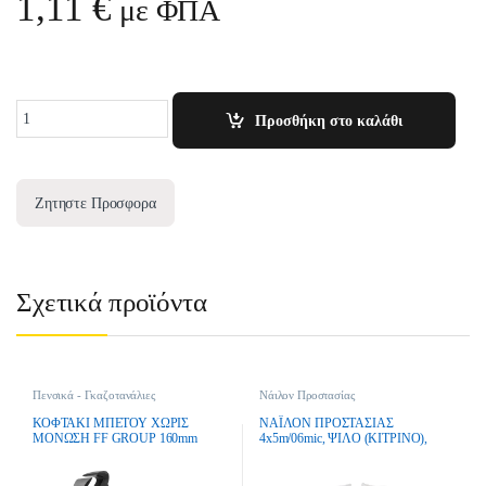
1,11
€
με ΦΠΑ
Quantity
Προσθήκη στο καλάθι
Ζητηστε Προσφορα
Σχετικά προϊόντα
Πενσικά - Γκαζοτανάλιες
Νάιλον Προστασίας
ΚΟΦΤΑΚΙ ΜΠΕΤΟΥ ΧΩΡΙΣ
ΝΑΪΛΟΝ ΠΡΟΣΤΑΣΙΑΣ
ΜΟΝΩΣΗ FF GROUP 160mm
4x5m/06mic, ΨΙΛΟ (ΚΙΤΡΙΝΟ),
BENMAN