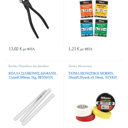
13,02
€
1,21
€
με ΦΠΑ
με ΦΠΑ
Κόλλες Πλακιδίων και Δαπέδων
Ταινίες Μονωτικές
ΚΟΛΛΑ ΣΙΛΙΚΟΝΗΣ ΔΙΑΦΑΝΗ ,
ΤΑΙΝΙΑ ΜΟΝΩΤΙΚΗ MORRIS,
11mmX300mm, 1kg, BENMAN
19mmX20yards,x0.18mm, ΛΕΥΚΗ