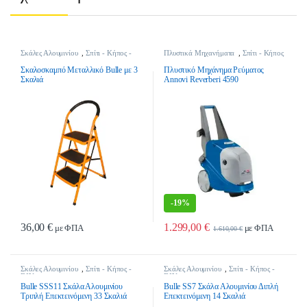
Σκάλες Αλουμινίου
,
Σπίτι - Κήπος -
Πλυστικά Μηχανήματα
,
Σπίτι - Κήπος
DIY
- DIY
Σκαλοσκαμπό Μεταλλικό Bulle με 3
Πλυστικό Μηχάνημα Ρεύματος
Σκαλιά
Annovi Reverberi 4590
-
19%
36,00
€
1.299,00
€
με ΦΠΑ
με ΦΠΑ
1.610,00
€
Σκάλες Αλουμινίου
,
Σπίτι - Κήπος -
Σκάλες Αλουμινίου
,
Σπίτι - Κήπος -
DIY
DIY
Bulle SSS11 Σκάλα Αλουμινίου
Bulle SS7 Σκάλα Αλουμινίου Διπλή
Τριπλή Επεκτεινόμενη 33 Σκαλιά
Επεκτεινόμενη 14 Σκαλιά