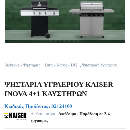
Barbeque - Ψησταριές
,
Σπίτι - Κήπος - DIY
,
Ψησταριές Υγραερίου
ΨΗΣΤΑΡΙΑ ΥΓΡΑΕΡΙΟΥ KAISER
INOVA 4+1 ΚΑΥΣΤΗΡΩΝ
Κωδικός Προϊόντος: 02124100
Διαθεσιμότητα :
Διαθέσιμο - Παράδοση σε 2-4
εργάσιμες