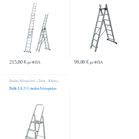
215,00
€
99,00
€
με ΦΠΑ
με ΦΠΑ
Σκάλες Αλουμινίου
,
Σπίτι - Κήπος -
DIY
Bulle LΑ 2+1 σκάλα Αλουμινίου