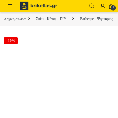
Skip to navigation
Skip to content
0
Αρχική σελίδα
Σπίτι - Κήπος - DIY
Barbeque - Ψησταριές
-
10%