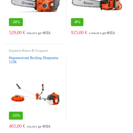
-
24%
-
8%
529,00
€
925,00
€
με ΦΠΑ
με ΦΠΑ
698,50
€
1.000,00
€
Εργαλεία Κήπου & Γεωργικά
Εργαλεία
,
Χορτοκοπτικά
,
Χορτοκοπτικά Βενζινης
Θαμνοκοπτικό Βενζίνης Husqvarna
135R
-
13%
465,00
€
με ΦΠΑ
535,00
€