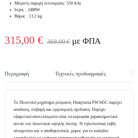
Μέγιστη παροχή λειτουργίας: 550 lt/hr
Ισχύς : 2400W
Βάρος : 13.2 kg
315,00
€
με ΦΠΑ
369,00
€
Περιγραφή
Τεχνικές προδιαγραφές
Τε
Το Πλυστικό μηχάνημα ρεύματος Husqvarna PW345C παρέχει
απόδοση, στιβαρή και εργονομική σχεδίαση. Παρέχει
εξαιρετικά αποτελέσματα είναι τα κορυφαία χαρακτηριστικά
αυτού του πλυστικού υψηλής πίεσης. Η τηλεσκοπική λαβή
αλουμινίου και ο αποθηκευτικός χώρος για το καλώδιο
τροφοδοσίας με γρήγορη επαναφορά καθιστούν τη μεταφορά