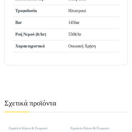
Τροφοδοσία
Ηλεκτρικό
Bar
145bar
Ροή Νερού (lt/hr)
550lt/hr
Χαρακτηριστικά
Οικειακή Χρήση
Σχετικά προϊόντα
Εργαλεία Κήπου & Γεωργικά
Εργαλεία Κήπου & Γεωργικά
Εργαλεία
,
Φυσητήρες
,
Φυσητήρες
Εργαλεία
,
Θαμνοκοπτικά
,