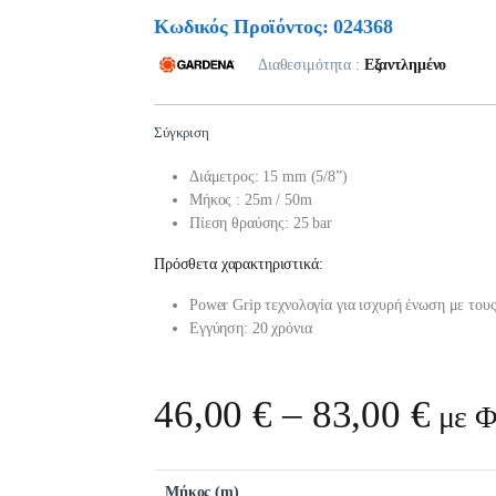
Κωδικός Προϊόντος: 024368
Διαθεσιμότητα :
Εξαντλημένο
Σύγκριση
Διάμετρος: 15 mm (5/8”)
Μήκος : 25m / 50m
Πίεση θραύσης: 25 bar
Πρόσθετα χαρακτηριστικά:
Po
wer Grip τεχνολογία για ισχυρή ένωση με το
Εγγύηση: 20 χρόνια
Pric
46,00
€
–
83,00
€
με 
Μήκος (m)