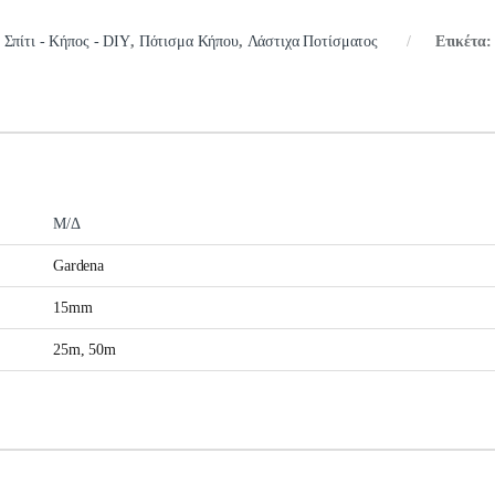
:
Σπίτι - Κήπος - DIY
,
Πότισμα Κήπου
,
Λάστιχα Ποτίσματος
Ετικέτα
Μ/Δ
Gardena
15mm
25m, 50m