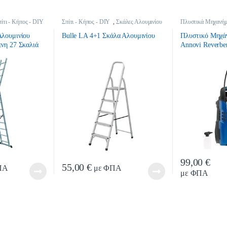
πίτι - Κήπος - DIY
Σπίτι - Κήπος - DIY
,
Σκάλες Αλουμινίου
Πλυστικά Μηχανή
DIY
Αλουμινίου
Bulle LΑ 4+1 Σκάλα Αλουμινίου
Πλυστικό Μηχά
ενη 27 Σκαλιά
Annovi Reverber
99,00
€
Quan
55,00
€
ΠΑ
με ΦΠΑ
με ΦΠΑ