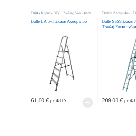
Σπίτι - Κήπος - DIY
,
Σκάλες Αλουμινίου
Σκάλες Αλουμινίου
,
Σ
Bulle LΑ 5+1 Σκάλα Αλουμινίου
Bulle SSS9 Σκάλα 
Τριπλή Επεκτεινόμ
61,00
€
209,00
€
με ΦΠΑ
με Φ