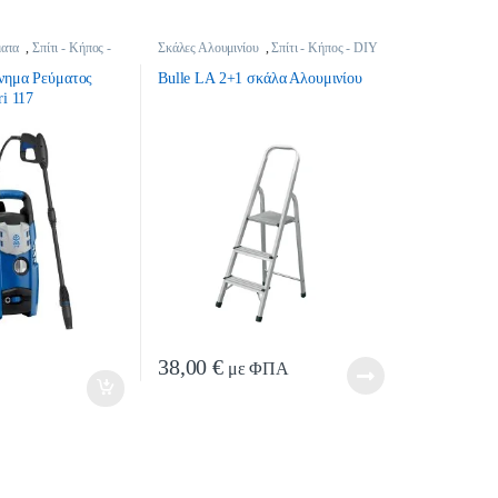
ματα
,
Σπίτι - Κήπος -
Σκάλες Αλουμινίου
,
Σπίτι - Κήπος - DIY
νημα Ρεύματος
Bulle LΑ 2+1 σκάλα Αλουμινίου
i 117
tity
38,00
€
με ΦΠΑ