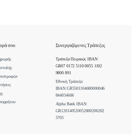
γορά σου
Συνεργαζόμενες Τράπεζες
ηρωμής
Τράπεζα Πειραιώς IBAN:
GR07 0172 5110 0055 1102
οστολής
9800 891
πιστροφών
Εθνική Τράπεζα
τήσεις
ΙΒΑΝ:GR5501104680000046
ης
844034606
πορρήτου
Alpha Bank ΙΒΑΝ:
GR120140520052000200202
5705