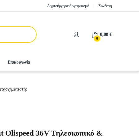
Δημιούργησε Λογαριασμό
Σύνδεση
0,00
€
0
Επικοινωνία
ετασχηματιστής
t Olispeed 36V Τηλεσκοπικό &