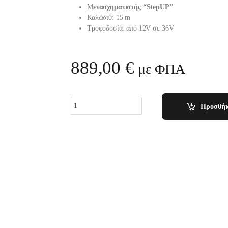
Μ
ετασχηματιστής “StepUP”
Καλώδι0: 15 m
Τροφοδοσία: από 12V σε 36V
889,00
€
με ΦΠΑ
Quantity
Προσθήκ